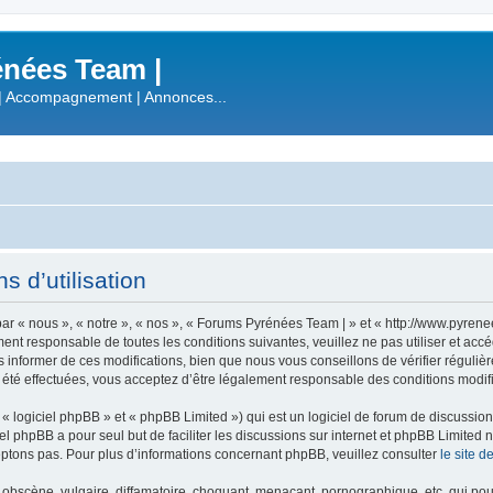
nées Team |
| Accompagnement | Annonces...
 d’utilisation
r « nous », « notre », « nos », « Forums Pyrénées Team | » et « http://www.pyren
ment responsable de toutes les conditions suivantes, veuillez ne pas utiliser et a
informer de ces modifications, bien que nous vous conseillons de vérifier régulièr
été effectuées, vous acceptez d’être légalement responsable des conditions modifi
 logiciel phpBB » et « phpBB Limited ») qui est un logiciel de forum de discussio
iel phpBB a pour seul but de faciliter les discussions sur internet et phpBB Limit
ptons pas. Pour plus d’informations concernant phpBB, veuillez consulter
le site 
obscène, vulgaire, diffamatoire, choquant, menaçant, pornographique, etc. qui pourr