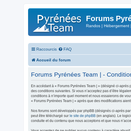
Forums Pyré
Randos | Hébergement 
Raccourcis
FAQ
Accueil du forum
Forums Pyrénées Team | - Conditions
En accédant à « Forums Pyrénées Team | » (désigné ci-après pa
des conditions suivantes. Si vous n’acceptez pas d’être légale
conditions à n’importe quel moment et nous essaierons de vous 
« Forums Pyrénées Team | » après que des modifications aient 
Nos forums sont développés par phpBB (désignés ci-après par «
peut être téléchargé sur
le site de phpBB
(en anglais). Le logic
conduite et du contenu que nous acceptons et que nous n’acce
Vous acceptez de ne publier aucun contenu à caractère abusif, 