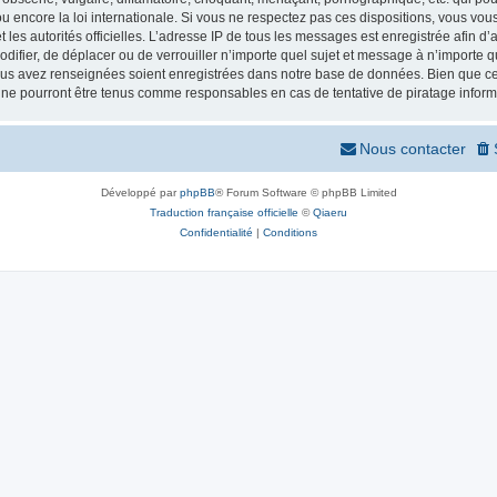
 encore la loi internationale. Si vous ne respectez pas ces dispositions, vous vou
 et les autorités officielles. L’adresse IP de tous les messages est enregistrée afin 
odifier, de déplacer ou de verrouiller n’importe quel sujet et message à n’importe
vous avez renseignées soient enregistrées dans notre base de données. Bien que ces
 ne pourront être tenus comme responsables en cas de tentative de piratage infor
Nous contacter
Développé par
phpBB
® Forum Software © phpBB Limited
Traduction française officielle
©
Qiaeru
Confidentialité
|
Conditions