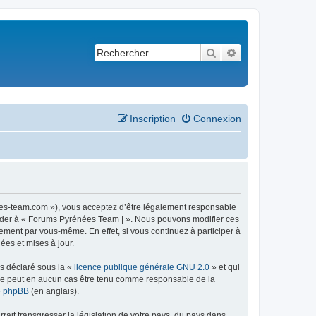
Rechercher
Recherche avancé
Inscription
Connexion
ees-team.com »), vous acceptez d’être légalement responsable
ccéder à « Forums Pyrénées Team | ». Nous pouvons modifier ces
ement par vous-même. En effet, si vous continuez à participer à
ées et mises à jour.
ns déclaré sous la «
licence publique générale GNU 2.0
» et qui
ed ne peut en aucun cas être tenu comme responsable de la
de phpBB
(en anglais).
ait transgresser la législation de votre pays, du pays dans