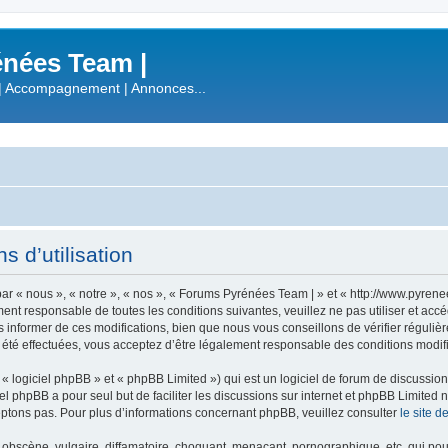
nées Team |
| Accompagnement | Annonces...
 d’utilisation
r « nous », « notre », « nos », « Forums Pyrénées Team | » et « http://www.pyren
ment responsable de toutes les conditions suivantes, veuillez ne pas utiliser et a
informer de ces modifications, bien que nous vous conseillons de vérifier régulièr
été effectuées, vous acceptez d’être légalement responsable des conditions modifi
 logiciel phpBB » et « phpBB Limited ») qui est un logiciel de forum de discussio
iel phpBB a pour seul but de faciliter les discussions sur internet et phpBB Limit
ptons pas. Pour plus d’informations concernant phpBB, veuillez consulter
le site 
obscène, vulgaire, diffamatoire, choquant, menaçant, pornographique, etc. qui pourr