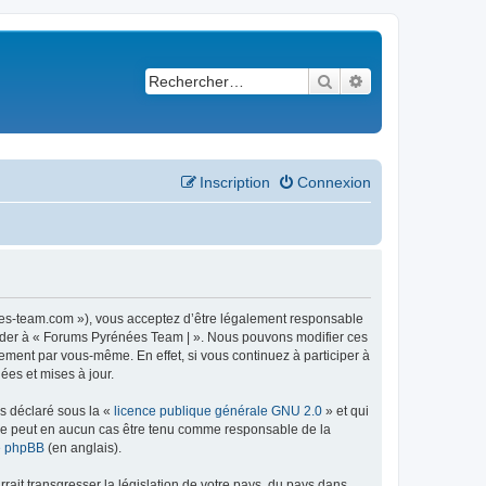
Rechercher
Recherche avancé
Inscription
Connexion
ees-team.com »), vous acceptez d’être légalement responsable
ccéder à « Forums Pyrénées Team | ». Nous pouvons modifier ces
ement par vous-même. En effet, si vous continuez à participer à
ées et mises à jour.
ns déclaré sous la «
licence publique générale GNU 2.0
» et qui
ed ne peut en aucun cas être tenu comme responsable de la
de phpBB
(en anglais).
ait transgresser la législation de votre pays, du pays dans