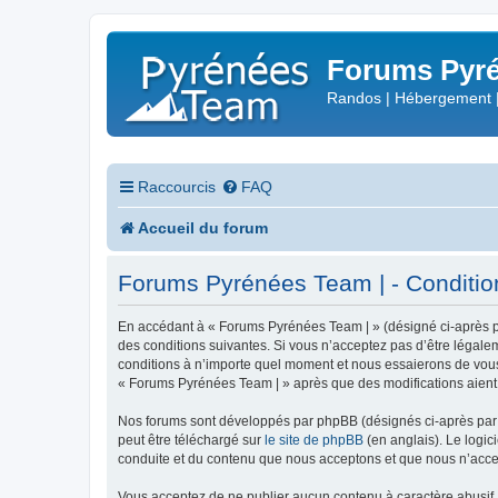
Forums Pyré
Randos | Hébergement 
Raccourcis
FAQ
Accueil du forum
Forums Pyrénées Team | - Conditions
En accédant à « Forums Pyrénées Team | » (désigné ci-après pa
des conditions suivantes. Si vous n’acceptez pas d’être légale
conditions à n’importe quel moment et nous essaierons de vous 
« Forums Pyrénées Team | » après que des modifications aient 
Nos forums sont développés par phpBB (désignés ci-après par «
peut être téléchargé sur
le site de phpBB
(en anglais). Le logic
conduite et du contenu que nous acceptons et que nous n’acce
Vous acceptez de ne publier aucun contenu à caractère abusif, 