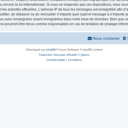
 encore la loi internationale. Si vous ne respectez pas ces dispositions, vous vou
 et les autorités officielles. L’adresse IP de tous les messages est enregistrée afin 
odifier, de déplacer ou de verrouiller n’importe quel sujet et message à n’importe
vous avez renseignées soient enregistrées dans notre base de données. Bien que ces
 ne pourront être tenus comme responsables en cas de tentative de piratage infor
Nous contacter
Développé par
phpBB
® Forum Software © phpBB Limited
Traduction française officielle
©
Qiaeru
Confidentialité
|
Conditions