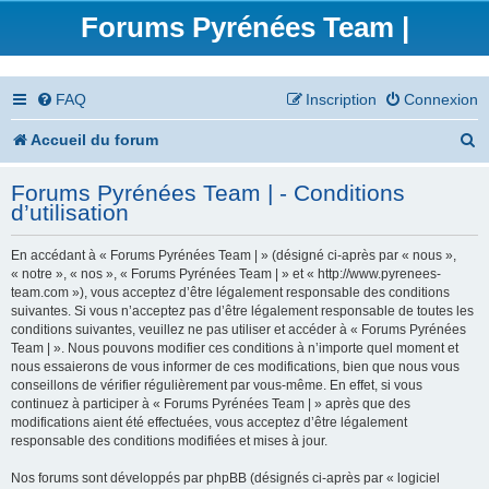
Forums Pyrénées Team |
FAQ
Inscription
Connexion
R
Accueil du forum
e
Forums Pyrénées Team | - Conditions
c
d’utilisation
h
En accédant à « Forums Pyrénées Team | » (désigné ci-après par « nous »,
e
« notre », « nos », « Forums Pyrénées Team | » et « http://www.pyrenees-
team.com »), vous acceptez d’être légalement responsable des conditions
r
suivantes. Si vous n’acceptez pas d’être légalement responsable de toutes les
conditions suivantes, veuillez ne pas utiliser et accéder à « Forums Pyrénées
c
Team | ». Nous pouvons modifier ces conditions à n’importe quel moment et
nous essaierons de vous informer de ces modifications, bien que nous vous
h
conseillons de vérifier régulièrement par vous-même. En effet, si vous
continuez à participer à « Forums Pyrénées Team | » après que des
e
modifications aient été effectuées, vous acceptez d’être légalement
responsable des conditions modifiées et mises à jour.
r
Nos forums sont développés par phpBB (désignés ci-après par « logiciel