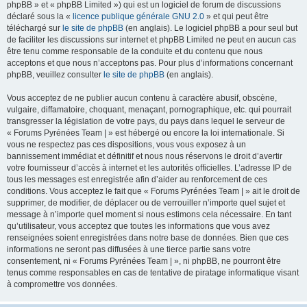
phpBB » et « phpBB Limited ») qui est un logiciel de forum de discussions
déclaré sous la «
licence publique générale GNU 2.0
» et qui peut être
téléchargé sur
le site de phpBB
(en anglais). Le logiciel phpBB a pour seul but
de faciliter les discussions sur internet et phpBB Limited ne peut en aucun cas
être tenu comme responsable de la conduite et du contenu que nous
acceptons et que nous n’acceptons pas. Pour plus d’informations concernant
phpBB, veuillez consulter
le site de phpBB
(en anglais).
Vous acceptez de ne publier aucun contenu à caractère abusif, obscène,
vulgaire, diffamatoire, choquant, menaçant, pornographique, etc. qui pourrait
transgresser la législation de votre pays, du pays dans lequel le serveur de
« Forums Pyrénées Team | » est hébergé ou encore la loi internationale. Si
vous ne respectez pas ces dispositions, vous vous exposez à un
bannissement immédiat et définitif et nous nous réservons le droit d’avertir
votre fournisseur d’accès à internet et les autorités officielles. L’adresse IP de
tous les messages est enregistrée afin d’aider au renforcement de ces
conditions. Vous acceptez le fait que « Forums Pyrénées Team | » ait le droit de
supprimer, de modifier, de déplacer ou de verrouiller n’importe quel sujet et
message à n’importe quel moment si nous estimons cela nécessaire. En tant
qu’utilisateur, vous acceptez que toutes les informations que vous avez
renseignées soient enregistrées dans notre base de données. Bien que ces
informations ne seront pas diffusées à une tierce partie sans votre
consentement, ni « Forums Pyrénées Team | », ni phpBB, ne pourront être
tenus comme responsables en cas de tentative de piratage informatique visant
à compromettre vos données.