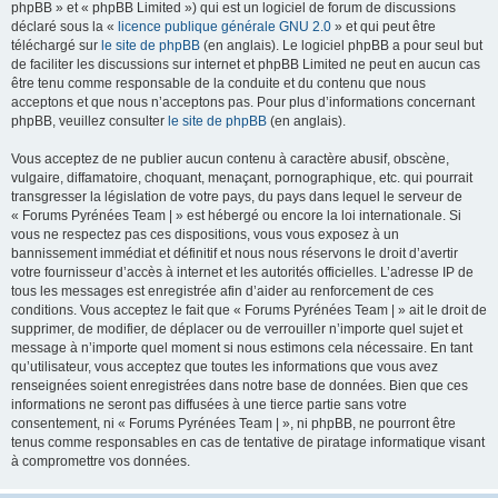
phpBB » et « phpBB Limited ») qui est un logiciel de forum de discussions
déclaré sous la «
licence publique générale GNU 2.0
» et qui peut être
téléchargé sur
le site de phpBB
(en anglais). Le logiciel phpBB a pour seul but
de faciliter les discussions sur internet et phpBB Limited ne peut en aucun cas
être tenu comme responsable de la conduite et du contenu que nous
acceptons et que nous n’acceptons pas. Pour plus d’informations concernant
phpBB, veuillez consulter
le site de phpBB
(en anglais).
Vous acceptez de ne publier aucun contenu à caractère abusif, obscène,
vulgaire, diffamatoire, choquant, menaçant, pornographique, etc. qui pourrait
transgresser la législation de votre pays, du pays dans lequel le serveur de
« Forums Pyrénées Team | » est hébergé ou encore la loi internationale. Si
vous ne respectez pas ces dispositions, vous vous exposez à un
bannissement immédiat et définitif et nous nous réservons le droit d’avertir
votre fournisseur d’accès à internet et les autorités officielles. L’adresse IP de
tous les messages est enregistrée afin d’aider au renforcement de ces
conditions. Vous acceptez le fait que « Forums Pyrénées Team | » ait le droit de
supprimer, de modifier, de déplacer ou de verrouiller n’importe quel sujet et
message à n’importe quel moment si nous estimons cela nécessaire. En tant
qu’utilisateur, vous acceptez que toutes les informations que vous avez
renseignées soient enregistrées dans notre base de données. Bien que ces
informations ne seront pas diffusées à une tierce partie sans votre
consentement, ni « Forums Pyrénées Team | », ni phpBB, ne pourront être
tenus comme responsables en cas de tentative de piratage informatique visant
à compromettre vos données.