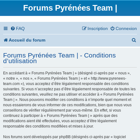
Forums Pyrénées Team |
FAQ
Inscription
Connexion
R
Accueil du forum
e
Forums Pyrénées Team | - Conditions
c
d’utilisation
h
En accédant à « Forums Pyrénées Team | » (désigné ci-après par « nous »,
e
« notre », « nos », « Forums Pyrénées Team | » et « http://www.pyrenees-
team.com »), vous acceptez d’être légalement responsable des conditions
r
suivantes. Si vous n’acceptez pas d’être légalement responsable de toutes les
conditions suivantes, veuillez ne pas utiliser et accéder à « Forums Pyrénées
c
Team | ». Nous pouvons modifier ces conditions à n’importe quel moment et
nous essaierons de vous informer de ces modifications, bien que nous vous
h
conseillons de vérifier régulièrement par vous-même. En effet, si vous
continuez à participer à « Forums Pyrénées Team | » après que des
e
modifications aient été effectuées, vous acceptez d’être légalement
responsable des conditions modifiées et mises à jour.
r
Nos forums sont développés par phpBB (désignés ci-après par « logiciel