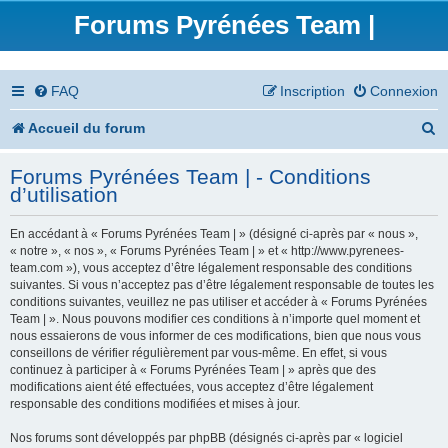
Forums Pyrénées Team |
FAQ
Inscription
Connexion
R
Accueil du forum
e
Forums Pyrénées Team | - Conditions
c
d’utilisation
h
En accédant à « Forums Pyrénées Team | » (désigné ci-après par « nous »,
e
« notre », « nos », « Forums Pyrénées Team | » et « http://www.pyrenees-
team.com »), vous acceptez d’être légalement responsable des conditions
r
suivantes. Si vous n’acceptez pas d’être légalement responsable de toutes les
conditions suivantes, veuillez ne pas utiliser et accéder à « Forums Pyrénées
c
Team | ». Nous pouvons modifier ces conditions à n’importe quel moment et
nous essaierons de vous informer de ces modifications, bien que nous vous
h
conseillons de vérifier régulièrement par vous-même. En effet, si vous
continuez à participer à « Forums Pyrénées Team | » après que des
e
modifications aient été effectuées, vous acceptez d’être légalement
responsable des conditions modifiées et mises à jour.
r
Nos forums sont développés par phpBB (désignés ci-après par « logiciel