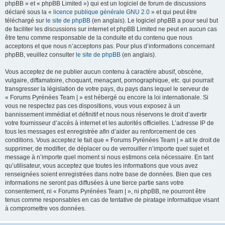
phpBB » et « phpBB Limited ») qui est un logiciel de forum de discussions
déclaré sous la «
licence publique générale GNU 2.0
» et qui peut être
téléchargé sur
le site de phpBB
(en anglais). Le logiciel phpBB a pour seul but
de faciliter les discussions sur internet et phpBB Limited ne peut en aucun cas
être tenu comme responsable de la conduite et du contenu que nous
acceptons et que nous n’acceptons pas. Pour plus d’informations concernant
phpBB, veuillez consulter
le site de phpBB
(en anglais).
Vous acceptez de ne publier aucun contenu à caractère abusif, obscène,
vulgaire, diffamatoire, choquant, menaçant, pornographique, etc. qui pourrait
transgresser la législation de votre pays, du pays dans lequel le serveur de
« Forums Pyrénées Team | » est hébergé ou encore la loi internationale. Si
vous ne respectez pas ces dispositions, vous vous exposez à un
bannissement immédiat et définitif et nous nous réservons le droit d’avertir
votre fournisseur d’accès à internet et les autorités officielles. L’adresse IP de
tous les messages est enregistrée afin d’aider au renforcement de ces
conditions. Vous acceptez le fait que « Forums Pyrénées Team | » ait le droit de
supprimer, de modifier, de déplacer ou de verrouiller n’importe quel sujet et
message à n’importe quel moment si nous estimons cela nécessaire. En tant
qu’utilisateur, vous acceptez que toutes les informations que vous avez
renseignées soient enregistrées dans notre base de données. Bien que ces
informations ne seront pas diffusées à une tierce partie sans votre
consentement, ni « Forums Pyrénées Team | », ni phpBB, ne pourront être
tenus comme responsables en cas de tentative de piratage informatique visant
à compromettre vos données.