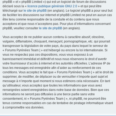
phpBB » et « phpBB Limited ») qui est un logiciel de forum de discussions
déclaré sous la «
licence publique générale GNU 2.0
» et qui peut être
téléchargé sur
le site de phpBB
(en anglais). Le logiciel phpBB a pour seul but
de faciliter les discussions sur internet et phpBB Limited ne peut en aucun cas
être tenu comme responsable de la conduite et du contenu que nous
acceptons et que nous n’acceptons pas. Pour plus d’informations concernant
phpBB, veuillez consulter
le site de phpBB
(en anglais).
Vous acceptez de ne publier aucun contenu à caractère abusif, obscène,
vulgaire, diffamatoire, choquant, menaçant, pornographique, etc. qui pourrait
transgresser la législation de votre pays, du pays dans lequel le serveur de
« Forums Pyrénées Team | » est hébergé ou encore la loi internationale. Si
vous ne respectez pas ces dispositions, vous vous exposez à un
bannissement immédiat et définitif et nous nous réservons le droit d’avertir
votre fournisseur d’accès à internet et les autorités officielles. L’adresse IP de
tous les messages est enregistrée afin d’aider au renforcement de ces
conditions. Vous acceptez le fait que « Forums Pyrénées Team | » ait le droit de
supprimer, de modifier, de déplacer ou de verrouiller n’importe quel sujet et
message à n’importe quel moment si nous estimons cela nécessaire. En tant
qu’utilisateur, vous acceptez que toutes les informations que vous avez
renseignées soient enregistrées dans notre base de données. Bien que ces
informations ne seront pas diffusées à une tierce partie sans votre
consentement, ni « Forums Pyrénées Team | », ni phpBB, ne pourront être
tenus comme responsables en cas de tentative de piratage informatique visant
à compromettre vos données.