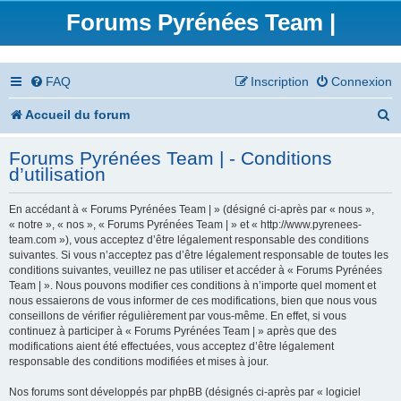
Forums Pyrénées Team |
FAQ
Inscription
Connexion
R
Accueil du forum
e
Forums Pyrénées Team | - Conditions
c
d’utilisation
h
En accédant à « Forums Pyrénées Team | » (désigné ci-après par « nous »,
e
« notre », « nos », « Forums Pyrénées Team | » et « http://www.pyrenees-
team.com »), vous acceptez d’être légalement responsable des conditions
r
suivantes. Si vous n’acceptez pas d’être légalement responsable de toutes les
conditions suivantes, veuillez ne pas utiliser et accéder à « Forums Pyrénées
c
Team | ». Nous pouvons modifier ces conditions à n’importe quel moment et
nous essaierons de vous informer de ces modifications, bien que nous vous
h
conseillons de vérifier régulièrement par vous-même. En effet, si vous
continuez à participer à « Forums Pyrénées Team | » après que des
e
modifications aient été effectuées, vous acceptez d’être légalement
responsable des conditions modifiées et mises à jour.
r
Nos forums sont développés par phpBB (désignés ci-après par « logiciel