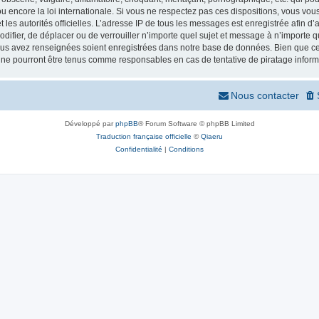
 encore la loi internationale. Si vous ne respectez pas ces dispositions, vous vou
 et les autorités officielles. L’adresse IP de tous les messages est enregistrée afin 
odifier, de déplacer ou de verrouiller n’importe quel sujet et message à n’importe
vous avez renseignées soient enregistrées dans notre base de données. Bien que ces
 ne pourront être tenus comme responsables en cas de tentative de piratage infor
Nous contacter
Développé par
phpBB
® Forum Software © phpBB Limited
Traduction française officielle
©
Qiaeru
Confidentialité
|
Conditions