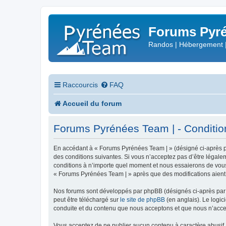
Forums Pyré
Randos | Hébergement 
Raccourcis
FAQ
Accueil du forum
Forums Pyrénées Team | - Conditions
En accédant à « Forums Pyrénées Team | » (désigné ci-après pa
des conditions suivantes. Si vous n’acceptez pas d’être légale
conditions à n’importe quel moment et nous essaierons de vous 
« Forums Pyrénées Team | » après que des modifications aient 
Nos forums sont développés par phpBB (désignés ci-après par «
peut être téléchargé sur
le site de phpBB
(en anglais). Le logic
conduite et du contenu que nous acceptons et que nous n’acce
Vous acceptez de ne publier aucun contenu à caractère abusif, 