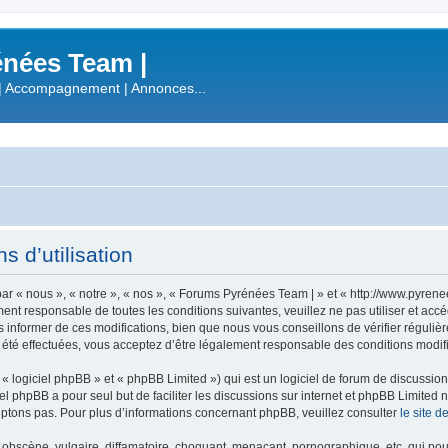
nées Team |
| Accompagnement | Annonces...
 d’utilisation
r « nous », « notre », « nos », « Forums Pyrénées Team | » et « http://www.pyren
ment responsable de toutes les conditions suivantes, veuillez ne pas utiliser et a
informer de ces modifications, bien que nous vous conseillons de vérifier régulièr
été effectuées, vous acceptez d’être légalement responsable des conditions modifi
 logiciel phpBB » et « phpBB Limited ») qui est un logiciel de forum de discussio
iel phpBB a pour seul but de faciliter les discussions sur internet et phpBB Limit
ptons pas. Pour plus d’informations concernant phpBB, veuillez consulter
le site 
obscène, vulgaire, diffamatoire, choquant, menaçant, pornographique, etc. qui pourr