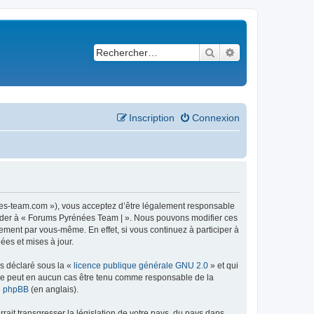
Rechercher
Recherche avancé
Inscription
Connexion
ees-team.com »), vous acceptez d’être légalement responsable
ccéder à « Forums Pyrénées Team | ». Nous pouvons modifier ces
ement par vous-même. En effet, si vous continuez à participer à
ées et mises à jour.
ns déclaré sous la «
licence publique générale GNU 2.0
» et qui
ed ne peut en aucun cas être tenu comme responsable de la
de phpBB
(en anglais).
ait transgresser la législation de votre pays, du pays dans