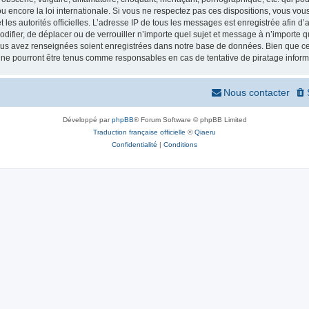
 encore la loi internationale. Si vous ne respectez pas ces dispositions, vous vou
 et les autorités officielles. L’adresse IP de tous les messages est enregistrée afin 
odifier, de déplacer ou de verrouiller n’importe quel sujet et message à n’importe
vous avez renseignées soient enregistrées dans notre base de données. Bien que ces
 ne pourront être tenus comme responsables en cas de tentative de piratage infor
Nous contacter
Développé par
phpBB
® Forum Software © phpBB Limited
Traduction française officielle
©
Qiaeru
Confidentialité
|
Conditions