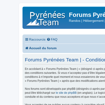
Forums Pyré
Randos | Hébergement 
Raccourcis
FAQ
Accueil du forum
Forums Pyrénées Team | - Conditions
En accédant à « Forums Pyrénées Team | » (désigné ci-après pa
des conditions suivantes. Si vous n’acceptez pas d’être légale
conditions à n’importe quel moment et nous essaierons de vous 
« Forums Pyrénées Team | » après que des modifications aient 
Nos forums sont développés par phpBB (désignés ci-après par «
peut être téléchargé sur
le site de phpBB
(en anglais). Le logic
conduite et du contenu que nous acceptons et que nous n’acce
Vous acceptez de ne publier aucun contenu à caractère abusif, 