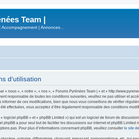
nées Team |
| Accompagnement | Annonces...
 d’utilisation
r « nous », « notre », « nos », « Forums Pyrénées Team | » et « http://www.pyren
ment responsable de toutes les conditions suivantes, veuillez ne pas utiliser et a
informer de ces modifications, bien que nous vous conseillons de vérifier régulièr
été effectuées, vous acceptez d’être légalement responsable des conditions modifi
 logiciel phpBB » et « phpBB Limited ») qui est un logiciel de forum de discussio
iel phpBB a pour seul but de faciliter les discussions sur internet et phpBB Limit
ptons pas. Pour plus d’informations concernant phpBB, veuillez consulter
le site 
obscène, vulgaire, diffamatoire, choquant, menaçant, pornographique, etc. qui pourr