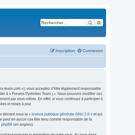
Rechercher
Recherche avancé
Inscription
Connexion
ees-team.com »), vous acceptez d’être légalement responsable
ccéder à « Forums Pyrénées Team | ». Nous pouvons modifier ces
ement par vous-même. En effet, si vous continuez à participer à
ées et mises à jour.
ns déclaré sous la «
licence publique générale GNU 2.0
» et qui
ed ne peut en aucun cas être tenu comme responsable de la
de phpBB
(en anglais).
ait transgresser la législation de votre pays, du pays dans