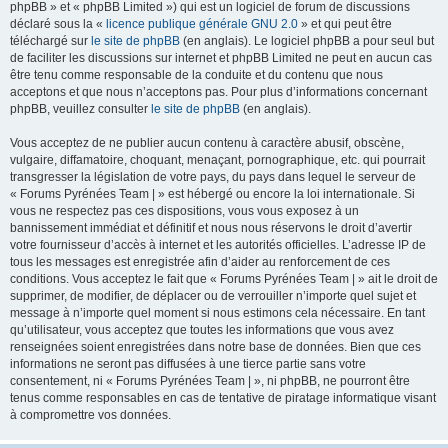
phpBB » et « phpBB Limited ») qui est un logiciel de forum de discussions
déclaré sous la «
licence publique générale GNU 2.0
» et qui peut être
téléchargé sur
le site de phpBB
(en anglais). Le logiciel phpBB a pour seul but
de faciliter les discussions sur internet et phpBB Limited ne peut en aucun cas
être tenu comme responsable de la conduite et du contenu que nous
acceptons et que nous n’acceptons pas. Pour plus d’informations concernant
phpBB, veuillez consulter
le site de phpBB
(en anglais).
Vous acceptez de ne publier aucun contenu à caractère abusif, obscène,
vulgaire, diffamatoire, choquant, menaçant, pornographique, etc. qui pourrait
transgresser la législation de votre pays, du pays dans lequel le serveur de
« Forums Pyrénées Team | » est hébergé ou encore la loi internationale. Si
vous ne respectez pas ces dispositions, vous vous exposez à un
bannissement immédiat et définitif et nous nous réservons le droit d’avertir
votre fournisseur d’accès à internet et les autorités officielles. L’adresse IP de
tous les messages est enregistrée afin d’aider au renforcement de ces
conditions. Vous acceptez le fait que « Forums Pyrénées Team | » ait le droit de
supprimer, de modifier, de déplacer ou de verrouiller n’importe quel sujet et
message à n’importe quel moment si nous estimons cela nécessaire. En tant
qu’utilisateur, vous acceptez que toutes les informations que vous avez
renseignées soient enregistrées dans notre base de données. Bien que ces
informations ne seront pas diffusées à une tierce partie sans votre
consentement, ni « Forums Pyrénées Team | », ni phpBB, ne pourront être
tenus comme responsables en cas de tentative de piratage informatique visant
à compromettre vos données.