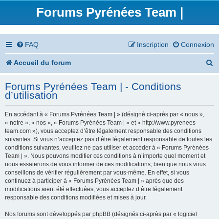
Forums Pyrénées Team |
FAQ
Inscription
Connexion
R
Accueil du forum
e
Forums Pyrénées Team | - Conditions
c
d’utilisation
h
En accédant à « Forums Pyrénées Team | » (désigné ci-après par « nous »,
e
« notre », « nos », « Forums Pyrénées Team | » et « http://www.pyrenees-
team.com »), vous acceptez d’être légalement responsable des conditions
r
suivantes. Si vous n’acceptez pas d’être légalement responsable de toutes les
conditions suivantes, veuillez ne pas utiliser et accéder à « Forums Pyrénées
c
Team | ». Nous pouvons modifier ces conditions à n’importe quel moment et
nous essaierons de vous informer de ces modifications, bien que nous vous
h
conseillons de vérifier régulièrement par vous-même. En effet, si vous
continuez à participer à « Forums Pyrénées Team | » après que des
e
modifications aient été effectuées, vous acceptez d’être légalement
responsable des conditions modifiées et mises à jour.
r
Nos forums sont développés par phpBB (désignés ci-après par « logiciel