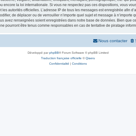
 encore la loi internationale. Si vous ne respectez pas ces dispositions, vous vou
 et les autorités officielles. L’adresse IP de tous les messages est enregistrée afin 
odifier, de déplacer ou de verrouiller n’importe quel sujet et message à n’importe
vous avez renseignées soient enregistrées dans notre base de données. Bien que ces
 ne pourront être tenus comme responsables en cas de tentative de piratage infor
Nous contacter
Développé par
phpBB
® Forum Software © phpBB Limited
Traduction française officielle
©
Qiaeru
Confidentialité
|
Conditions