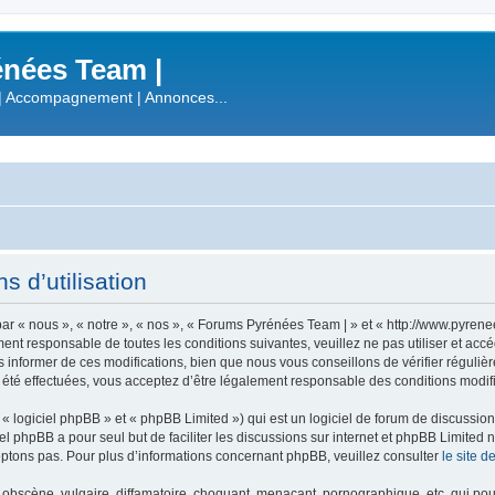
nées Team |
| Accompagnement | Annonces...
 d’utilisation
r « nous », « notre », « nos », « Forums Pyrénées Team | » et « http://www.pyren
ment responsable de toutes les conditions suivantes, veuillez ne pas utiliser et a
informer de ces modifications, bien que nous vous conseillons de vérifier régulièr
été effectuées, vous acceptez d’être légalement responsable des conditions modifi
 logiciel phpBB » et « phpBB Limited ») qui est un logiciel de forum de discussio
iel phpBB a pour seul but de faciliter les discussions sur internet et phpBB Limit
ptons pas. Pour plus d’informations concernant phpBB, veuillez consulter
le site 
obscène, vulgaire, diffamatoire, choquant, menaçant, pornographique, etc. qui pourr