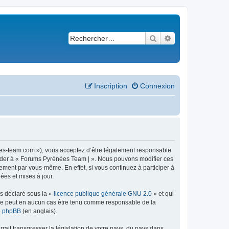
Rechercher
Recherche avancé
Inscription
Connexion
ees-team.com »), vous acceptez d’être légalement responsable
ccéder à « Forums Pyrénées Team | ». Nous pouvons modifier ces
ement par vous-même. En effet, si vous continuez à participer à
ées et mises à jour.
ns déclaré sous la «
licence publique générale GNU 2.0
» et qui
ed ne peut en aucun cas être tenu comme responsable de la
de phpBB
(en anglais).
ait transgresser la législation de votre pays, du pays dans