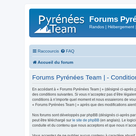
Forums Pyré
Randos | Hébergement 
Raccourcis
FAQ
Accueil du forum
Forums Pyrénées Team | - Conditions
En accédant à « Forums Pyrénées Team | » (désigné ci-après pa
des conditions suivantes. Si vous n’acceptez pas d’être légale
conditions à n’importe quel moment et nous essaierons de vous 
« Forums Pyrénées Team | » après que des modifications aient 
Nos forums sont développés par phpBB (désignés ci-après par «
peut être téléchargé sur
le site de phpBB
(en anglais). Le logic
conduite et du contenu que nous acceptons et que nous n’acce
Vous acceptez de ne publier aucun contenu à caractère abusif, 