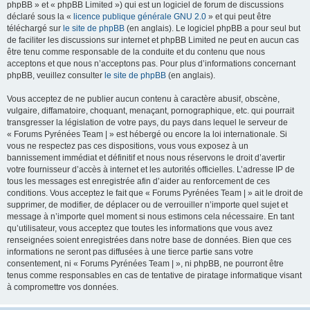
phpBB » et « phpBB Limited ») qui est un logiciel de forum de discussions
déclaré sous la «
licence publique générale GNU 2.0
» et qui peut être
téléchargé sur
le site de phpBB
(en anglais). Le logiciel phpBB a pour seul but
de faciliter les discussions sur internet et phpBB Limited ne peut en aucun cas
être tenu comme responsable de la conduite et du contenu que nous
acceptons et que nous n’acceptons pas. Pour plus d’informations concernant
phpBB, veuillez consulter
le site de phpBB
(en anglais).
Vous acceptez de ne publier aucun contenu à caractère abusif, obscène,
vulgaire, diffamatoire, choquant, menaçant, pornographique, etc. qui pourrait
transgresser la législation de votre pays, du pays dans lequel le serveur de
« Forums Pyrénées Team | » est hébergé ou encore la loi internationale. Si
vous ne respectez pas ces dispositions, vous vous exposez à un
bannissement immédiat et définitif et nous nous réservons le droit d’avertir
votre fournisseur d’accès à internet et les autorités officielles. L’adresse IP de
tous les messages est enregistrée afin d’aider au renforcement de ces
conditions. Vous acceptez le fait que « Forums Pyrénées Team | » ait le droit de
supprimer, de modifier, de déplacer ou de verrouiller n’importe quel sujet et
message à n’importe quel moment si nous estimons cela nécessaire. En tant
qu’utilisateur, vous acceptez que toutes les informations que vous avez
renseignées soient enregistrées dans notre base de données. Bien que ces
informations ne seront pas diffusées à une tierce partie sans votre
consentement, ni « Forums Pyrénées Team | », ni phpBB, ne pourront être
tenus comme responsables en cas de tentative de piratage informatique visant
à compromettre vos données.