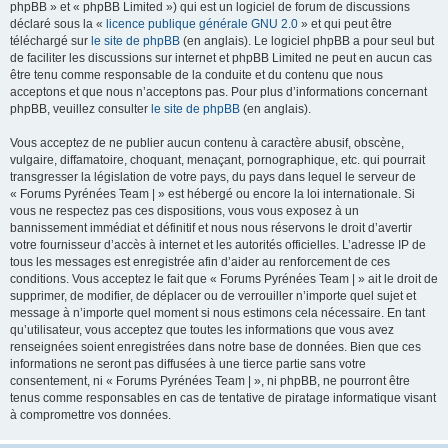
phpBB » et « phpBB Limited ») qui est un logiciel de forum de discussions
déclaré sous la «
licence publique générale GNU 2.0
» et qui peut être
téléchargé sur
le site de phpBB
(en anglais). Le logiciel phpBB a pour seul but
de faciliter les discussions sur internet et phpBB Limited ne peut en aucun cas
être tenu comme responsable de la conduite et du contenu que nous
acceptons et que nous n’acceptons pas. Pour plus d’informations concernant
phpBB, veuillez consulter
le site de phpBB
(en anglais).
Vous acceptez de ne publier aucun contenu à caractère abusif, obscène,
vulgaire, diffamatoire, choquant, menaçant, pornographique, etc. qui pourrait
transgresser la législation de votre pays, du pays dans lequel le serveur de
« Forums Pyrénées Team | » est hébergé ou encore la loi internationale. Si
vous ne respectez pas ces dispositions, vous vous exposez à un
bannissement immédiat et définitif et nous nous réservons le droit d’avertir
votre fournisseur d’accès à internet et les autorités officielles. L’adresse IP de
tous les messages est enregistrée afin d’aider au renforcement de ces
conditions. Vous acceptez le fait que « Forums Pyrénées Team | » ait le droit de
supprimer, de modifier, de déplacer ou de verrouiller n’importe quel sujet et
message à n’importe quel moment si nous estimons cela nécessaire. En tant
qu’utilisateur, vous acceptez que toutes les informations que vous avez
renseignées soient enregistrées dans notre base de données. Bien que ces
informations ne seront pas diffusées à une tierce partie sans votre
consentement, ni « Forums Pyrénées Team | », ni phpBB, ne pourront être
tenus comme responsables en cas de tentative de piratage informatique visant
à compromettre vos données.