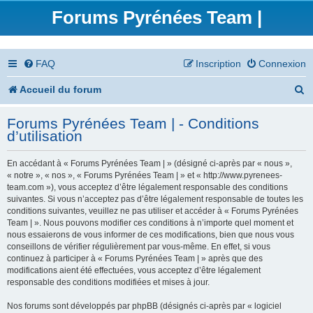
Forums Pyrénées Team |
FAQ
Inscription
Connexion
R
Accueil du forum
e
Forums Pyrénées Team | - Conditions
c
d’utilisation
h
En accédant à « Forums Pyrénées Team | » (désigné ci-après par « nous »,
e
« notre », « nos », « Forums Pyrénées Team | » et « http://www.pyrenees-
team.com »), vous acceptez d’être légalement responsable des conditions
r
suivantes. Si vous n’acceptez pas d’être légalement responsable de toutes les
conditions suivantes, veuillez ne pas utiliser et accéder à « Forums Pyrénées
c
Team | ». Nous pouvons modifier ces conditions à n’importe quel moment et
nous essaierons de vous informer de ces modifications, bien que nous vous
h
conseillons de vérifier régulièrement par vous-même. En effet, si vous
continuez à participer à « Forums Pyrénées Team | » après que des
e
modifications aient été effectuées, vous acceptez d’être légalement
responsable des conditions modifiées et mises à jour.
r
Nos forums sont développés par phpBB (désignés ci-après par « logiciel