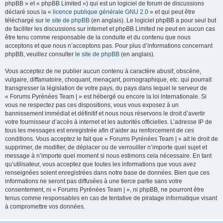
phpBB » et « phpBB Limited ») qui est un logiciel de forum de discussions
déclaré sous la «
licence publique générale GNU 2.0
» et qui peut être
téléchargé sur
le site de phpBB
(en anglais). Le logiciel phpBB a pour seul but
de faciliter les discussions sur internet et phpBB Limited ne peut en aucun cas
être tenu comme responsable de la conduite et du contenu que nous
acceptons et que nous n’acceptons pas. Pour plus d’informations concernant
phpBB, veuillez consulter
le site de phpBB
(en anglais).
Vous acceptez de ne publier aucun contenu à caractère abusif, obscène,
vulgaire, diffamatoire, choquant, menaçant, pornographique, etc. qui pourrait
transgresser la législation de votre pays, du pays dans lequel le serveur de
« Forums Pyrénées Team | » est hébergé ou encore la loi internationale. Si
vous ne respectez pas ces dispositions, vous vous exposez à un
bannissement immédiat et définitif et nous nous réservons le droit d’avertir
votre fournisseur d’accès à internet et les autorités officielles. L’adresse IP de
tous les messages est enregistrée afin d’aider au renforcement de ces
conditions. Vous acceptez le fait que « Forums Pyrénées Team | » ait le droit de
supprimer, de modifier, de déplacer ou de verrouiller n’importe quel sujet et
message à n’importe quel moment si nous estimons cela nécessaire. En tant
qu’utilisateur, vous acceptez que toutes les informations que vous avez
renseignées soient enregistrées dans notre base de données. Bien que ces
informations ne seront pas diffusées à une tierce partie sans votre
consentement, ni « Forums Pyrénées Team | », ni phpBB, ne pourront être
tenus comme responsables en cas de tentative de piratage informatique visant
à compromettre vos données.