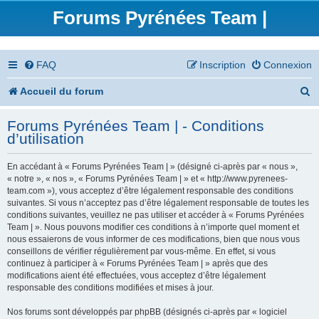
Forums Pyrénées Team |
FAQ
Inscription
Connexion
R
Accueil du forum
e
Forums Pyrénées Team | - Conditions
c
d’utilisation
h
En accédant à « Forums Pyrénées Team | » (désigné ci-après par « nous »,
e
« notre », « nos », « Forums Pyrénées Team | » et « http://www.pyrenees-
team.com »), vous acceptez d’être légalement responsable des conditions
r
suivantes. Si vous n’acceptez pas d’être légalement responsable de toutes les
conditions suivantes, veuillez ne pas utiliser et accéder à « Forums Pyrénées
c
Team | ». Nous pouvons modifier ces conditions à n’importe quel moment et
nous essaierons de vous informer de ces modifications, bien que nous vous
h
conseillons de vérifier régulièrement par vous-même. En effet, si vous
continuez à participer à « Forums Pyrénées Team | » après que des
e
modifications aient été effectuées, vous acceptez d’être légalement
responsable des conditions modifiées et mises à jour.
r
Nos forums sont développés par phpBB (désignés ci-après par « logiciel