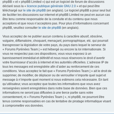
phpBB » et « phpBB Limited ») qui est un logiciel de forum de discussions
déclaré sous la «
licence publique générale GNU 2.0
» et qui peut être
téléchargé sur
le site de phpBB
(en anglais). Le logiciel phpBB a pour seul but
de faciliter les discussions sur internet et phpBB Limited ne peut en aucun cas
être tenu comme responsable de la conduite et du contenu que nous
acceptons et que nous n’acceptons pas. Pour plus d’informations concernant
phpBB, veuillez consulter
le site de phpBB
(en anglais).
Vous acceptez de ne publier aucun contenu à caractère abusif, obscène,
vulgaire, diffamatoire, choquant, menaçant, pornographique, etc. qui pourrait
transgresser la législation de votre pays, du pays dans lequel le serveur de
« Forums Pyrénées Team | » est hébergé ou encore la loi internationale. Si
vous ne respectez pas ces dispositions, vous vous exposez à un
bannissement immédiat et définitif et nous nous réservons le droit d’avertir
votre fournisseur d’accès à internet et les autorités officielles. L’adresse IP de
tous les messages est enregistrée afin d’aider au renforcement de ces
conditions. Vous acceptez le fait que « Forums Pyrénées Team | » ait le droit de
supprimer, de modifier, de déplacer ou de verrouiller n’importe quel sujet et
message à n’importe quel moment si nous estimons cela nécessaire. En tant
qu’utilisateur, vous acceptez que toutes les informations que vous avez
renseignées soient enregistrées dans notre base de données. Bien que ces
informations ne seront pas diffusées à une tierce partie sans votre
consentement, ni « Forums Pyrénées Team | », ni phpBB, ne pourront être
tenus comme responsables en cas de tentative de piratage informatique visant
à compromettre vos données.