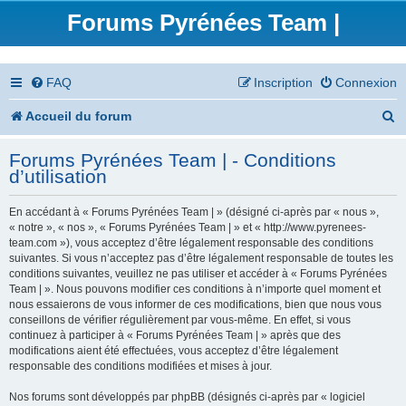
Forums Pyrénées Team |
FAQ
Inscription
Connexion
R
Accueil du forum
e
Forums Pyrénées Team | - Conditions
c
d’utilisation
h
En accédant à « Forums Pyrénées Team | » (désigné ci-après par « nous »,
e
« notre », « nos », « Forums Pyrénées Team | » et « http://www.pyrenees-
team.com »), vous acceptez d’être légalement responsable des conditions
r
suivantes. Si vous n’acceptez pas d’être légalement responsable de toutes les
conditions suivantes, veuillez ne pas utiliser et accéder à « Forums Pyrénées
c
Team | ». Nous pouvons modifier ces conditions à n’importe quel moment et
nous essaierons de vous informer de ces modifications, bien que nous vous
h
conseillons de vérifier régulièrement par vous-même. En effet, si vous
continuez à participer à « Forums Pyrénées Team | » après que des
e
modifications aient été effectuées, vous acceptez d’être légalement
responsable des conditions modifiées et mises à jour.
r
Nos forums sont développés par phpBB (désignés ci-après par « logiciel