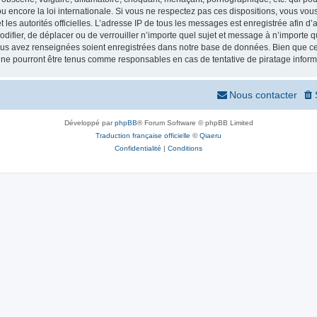
 encore la loi internationale. Si vous ne respectez pas ces dispositions, vous vou
 et les autorités officielles. L’adresse IP de tous les messages est enregistrée afin 
odifier, de déplacer ou de verrouiller n’importe quel sujet et message à n’importe
vous avez renseignées soient enregistrées dans notre base de données. Bien que ces
 ne pourront être tenus comme responsables en cas de tentative de piratage infor
Nous contacter
Développé par
phpBB
® Forum Software © phpBB Limited
Traduction française officielle
©
Qiaeru
Confidentialité
|
Conditions