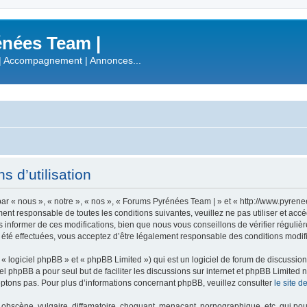
nées Team |
| Accompagnement | Annonces...
 d’utilisation
r « nous », « notre », « nos », « Forums Pyrénées Team | » et « http://www.pyren
ment responsable de toutes les conditions suivantes, veuillez ne pas utiliser et a
informer de ces modifications, bien que nous vous conseillons de vérifier régulièr
été effectuées, vous acceptez d’être légalement responsable des conditions modifi
 logiciel phpBB » et « phpBB Limited ») qui est un logiciel de forum de discussio
iel phpBB a pour seul but de faciliter les discussions sur internet et phpBB Limit
ptons pas. Pour plus d’informations concernant phpBB, veuillez consulter
le site 
obscène, vulgaire, diffamatoire, choquant, menaçant, pornographique, etc. qui pourr