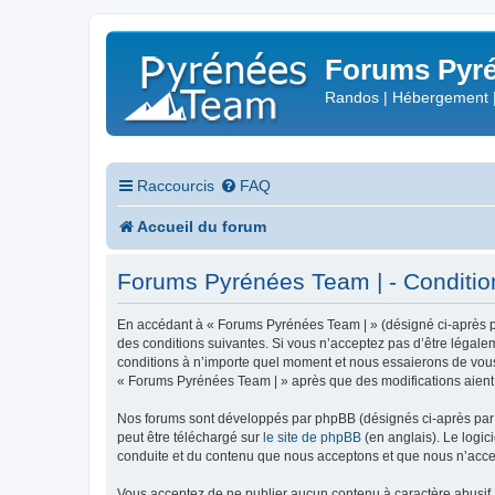
Forums Pyré
Randos | Hébergement 
Raccourcis
FAQ
Accueil du forum
Forums Pyrénées Team | - Conditions
En accédant à « Forums Pyrénées Team | » (désigné ci-après pa
des conditions suivantes. Si vous n’acceptez pas d’être légale
conditions à n’importe quel moment et nous essaierons de vous 
« Forums Pyrénées Team | » après que des modifications aient 
Nos forums sont développés par phpBB (désignés ci-après par «
peut être téléchargé sur
le site de phpBB
(en anglais). Le logic
conduite et du contenu que nous acceptons et que nous n’acce
Vous acceptez de ne publier aucun contenu à caractère abusif, 