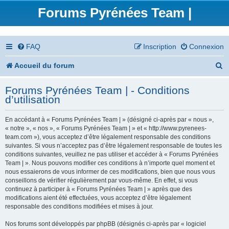
Forums Pyrénées Team |
FAQ
Inscription
Connexion
R
Accueil du forum
e
Forums Pyrénées Team | - Conditions
c
d’utilisation
h
En accédant à « Forums Pyrénées Team | » (désigné ci-après par « nous »,
e
« notre », « nos », « Forums Pyrénées Team | » et « http://www.pyrenees-
team.com »), vous acceptez d’être légalement responsable des conditions
r
suivantes. Si vous n’acceptez pas d’être légalement responsable de toutes les
conditions suivantes, veuillez ne pas utiliser et accéder à « Forums Pyrénées
c
Team | ». Nous pouvons modifier ces conditions à n’importe quel moment et
nous essaierons de vous informer de ces modifications, bien que nous vous
h
conseillons de vérifier régulièrement par vous-même. En effet, si vous
continuez à participer à « Forums Pyrénées Team | » après que des
e
modifications aient été effectuées, vous acceptez d’être légalement
responsable des conditions modifiées et mises à jour.
r
Nos forums sont développés par phpBB (désignés ci-après par « logiciel