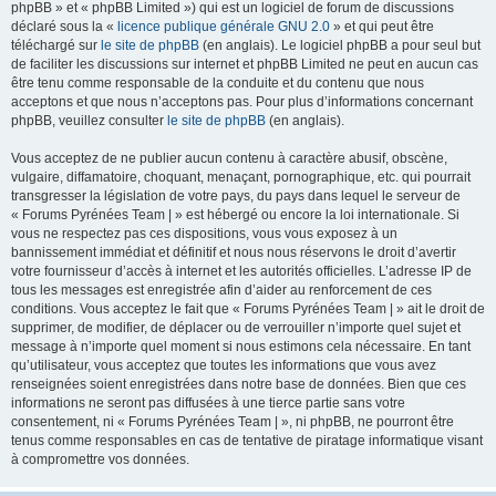
phpBB » et « phpBB Limited ») qui est un logiciel de forum de discussions
déclaré sous la «
licence publique générale GNU 2.0
» et qui peut être
téléchargé sur
le site de phpBB
(en anglais). Le logiciel phpBB a pour seul but
de faciliter les discussions sur internet et phpBB Limited ne peut en aucun cas
être tenu comme responsable de la conduite et du contenu que nous
acceptons et que nous n’acceptons pas. Pour plus d’informations concernant
phpBB, veuillez consulter
le site de phpBB
(en anglais).
Vous acceptez de ne publier aucun contenu à caractère abusif, obscène,
vulgaire, diffamatoire, choquant, menaçant, pornographique, etc. qui pourrait
transgresser la législation de votre pays, du pays dans lequel le serveur de
« Forums Pyrénées Team | » est hébergé ou encore la loi internationale. Si
vous ne respectez pas ces dispositions, vous vous exposez à un
bannissement immédiat et définitif et nous nous réservons le droit d’avertir
votre fournisseur d’accès à internet et les autorités officielles. L’adresse IP de
tous les messages est enregistrée afin d’aider au renforcement de ces
conditions. Vous acceptez le fait que « Forums Pyrénées Team | » ait le droit de
supprimer, de modifier, de déplacer ou de verrouiller n’importe quel sujet et
message à n’importe quel moment si nous estimons cela nécessaire. En tant
qu’utilisateur, vous acceptez que toutes les informations que vous avez
renseignées soient enregistrées dans notre base de données. Bien que ces
informations ne seront pas diffusées à une tierce partie sans votre
consentement, ni « Forums Pyrénées Team | », ni phpBB, ne pourront être
tenus comme responsables en cas de tentative de piratage informatique visant
à compromettre vos données.