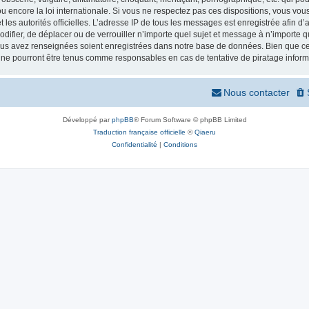
 encore la loi internationale. Si vous ne respectez pas ces dispositions, vous vou
 et les autorités officielles. L’adresse IP de tous les messages est enregistrée afin 
odifier, de déplacer ou de verrouiller n’importe quel sujet et message à n’importe
vous avez renseignées soient enregistrées dans notre base de données. Bien que ces
 ne pourront être tenus comme responsables en cas de tentative de piratage infor
Nous contacter
Développé par
phpBB
® Forum Software © phpBB Limited
Traduction française officielle
©
Qiaeru
Confidentialité
|
Conditions