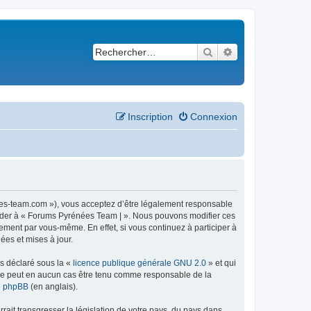
Rechercher
Recherche avancé
Inscription
Connexion
ees-team.com »), vous acceptez d’être légalement responsable
ccéder à « Forums Pyrénées Team | ». Nous pouvons modifier ces
ement par vous-même. En effet, si vous continuez à participer à
ées et mises à jour.
ns déclaré sous la «
licence publique générale GNU 2.0
» et qui
ed ne peut en aucun cas être tenu comme responsable de la
de phpBB
(en anglais).
ait transgresser la législation de votre pays, du pays dans