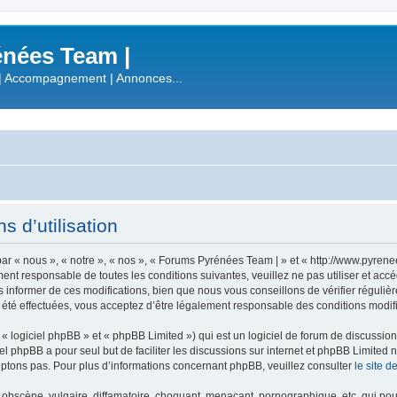
nées Team |
| Accompagnement | Annonces...
 d’utilisation
r « nous », « notre », « nos », « Forums Pyrénées Team | » et « http://www.pyren
ment responsable de toutes les conditions suivantes, veuillez ne pas utiliser et a
informer de ces modifications, bien que nous vous conseillons de vérifier régulièr
été effectuées, vous acceptez d’être légalement responsable des conditions modifi
 logiciel phpBB » et « phpBB Limited ») qui est un logiciel de forum de discussio
iel phpBB a pour seul but de faciliter les discussions sur internet et phpBB Limit
ptons pas. Pour plus d’informations concernant phpBB, veuillez consulter
le site 
obscène, vulgaire, diffamatoire, choquant, menaçant, pornographique, etc. qui pourr