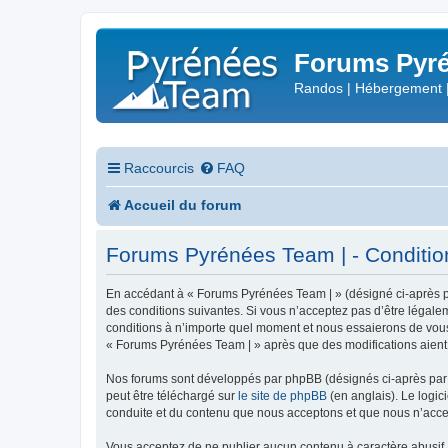
Forums Pyré
Randos | Hébergement 
Raccourcis
FAQ
Accueil du forum
Forums Pyrénées Team | - Conditions
En accédant à « Forums Pyrénées Team | » (désigné ci-après pa
des conditions suivantes. Si vous n’acceptez pas d’être légale
conditions à n’importe quel moment et nous essaierons de vous 
« Forums Pyrénées Team | » après que des modifications aient 
Nos forums sont développés par phpBB (désignés ci-après par «
peut être téléchargé sur
le site de phpBB
(en anglais). Le logic
conduite et du contenu que nous acceptons et que nous n’acce
Vous acceptez de ne publier aucun contenu à caractère abusif, 