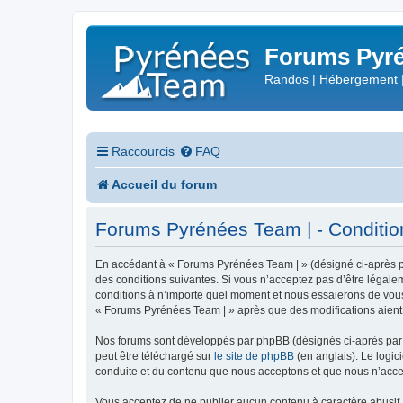
Forums Pyré
Randos | Hébergement 
Raccourcis
FAQ
Accueil du forum
Forums Pyrénées Team | - Conditions
En accédant à « Forums Pyrénées Team | » (désigné ci-après pa
des conditions suivantes. Si vous n’acceptez pas d’être légale
conditions à n’importe quel moment et nous essaierons de vous 
« Forums Pyrénées Team | » après que des modifications aient 
Nos forums sont développés par phpBB (désignés ci-après par «
peut être téléchargé sur
le site de phpBB
(en anglais). Le logic
conduite et du contenu que nous acceptons et que nous n’acce
Vous acceptez de ne publier aucun contenu à caractère abusif, 