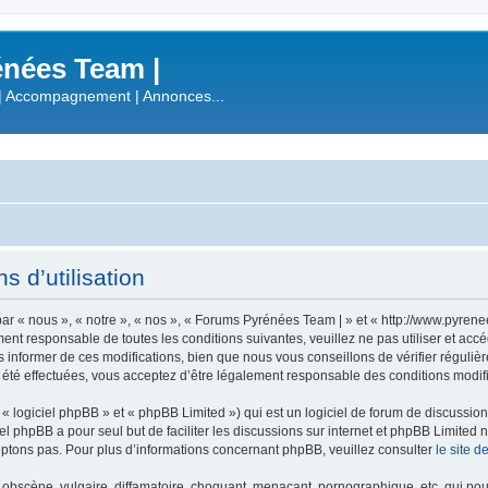
nées Team |
| Accompagnement | Annonces...
 d’utilisation
r « nous », « notre », « nos », « Forums Pyrénées Team | » et « http://www.pyren
ment responsable de toutes les conditions suivantes, veuillez ne pas utiliser et a
informer de ces modifications, bien que nous vous conseillons de vérifier régulièr
été effectuées, vous acceptez d’être légalement responsable des conditions modifi
 logiciel phpBB » et « phpBB Limited ») qui est un logiciel de forum de discussio
iel phpBB a pour seul but de faciliter les discussions sur internet et phpBB Limit
ptons pas. Pour plus d’informations concernant phpBB, veuillez consulter
le site 
obscène, vulgaire, diffamatoire, choquant, menaçant, pornographique, etc. qui pourr