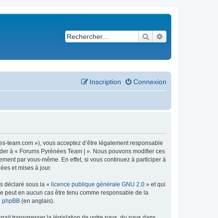
Rechercher
Recherche avancé
Inscription
Connexion
ees-team.com »), vous acceptez d’être légalement responsable
ccéder à « Forums Pyrénées Team | ». Nous pouvons modifier ces
ement par vous-même. En effet, si vous continuez à participer à
ées et mises à jour.
ns déclaré sous la «
licence publique générale GNU 2.0
» et qui
ed ne peut en aucun cas être tenu comme responsable de la
de phpBB
(en anglais).
ait transgresser la législation de votre pays, du pays dans