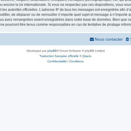
 encore la loi internationale. Si vous ne respectez pas ces dispositions, vous vou
 et les autorités officielles. L’adresse IP de tous les messages est enregistrée afin 
odifier, de déplacer ou de verrouiller n’importe quel sujet et message à n’importe
vous avez renseignées soient enregistrées dans notre base de données. Bien que ces
 ne pourront être tenus comme responsables en cas de tentative de piratage infor
Nous contacter
Développé par
phpBB
® Forum Software © phpBB Limited
Traduction française officielle
©
Qiaeru
Confidentialité
|
Conditions