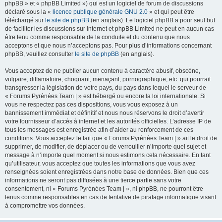
phpBB » et « phpBB Limited ») qui est un logiciel de forum de discussions
déclaré sous la «
licence publique générale GNU 2.0
» et qui peut être
téléchargé sur
le site de phpBB
(en anglais). Le logiciel phpBB a pour seul but
de faciliter les discussions sur internet et phpBB Limited ne peut en aucun cas
être tenu comme responsable de la conduite et du contenu que nous
acceptons et que nous n’acceptons pas. Pour plus d’informations concernant
phpBB, veuillez consulter
le site de phpBB
(en anglais).
Vous acceptez de ne publier aucun contenu à caractère abusif, obscène,
vulgaire, diffamatoire, choquant, menaçant, pornographique, etc. qui pourrait
transgresser la législation de votre pays, du pays dans lequel le serveur de
« Forums Pyrénées Team | » est hébergé ou encore la loi internationale. Si
vous ne respectez pas ces dispositions, vous vous exposez à un
bannissement immédiat et définitif et nous nous réservons le droit d’avertir
votre fournisseur d’accès à internet et les autorités officielles. L’adresse IP de
tous les messages est enregistrée afin d’aider au renforcement de ces
conditions. Vous acceptez le fait que « Forums Pyrénées Team | » ait le droit de
supprimer, de modifier, de déplacer ou de verrouiller n’importe quel sujet et
message à n’importe quel moment si nous estimons cela nécessaire. En tant
qu’utilisateur, vous acceptez que toutes les informations que vous avez
renseignées soient enregistrées dans notre base de données. Bien que ces
informations ne seront pas diffusées à une tierce partie sans votre
consentement, ni « Forums Pyrénées Team | », ni phpBB, ne pourront être
tenus comme responsables en cas de tentative de piratage informatique visant
à compromettre vos données.