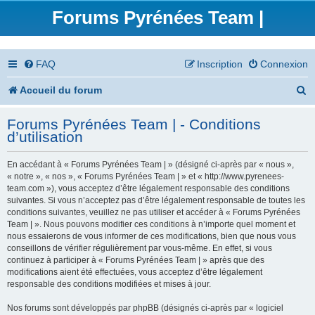
Forums Pyrénées Team |
FAQ
Inscription
Connexion
R
Accueil du forum
e
Forums Pyrénées Team | - Conditions
c
d’utilisation
h
En accédant à « Forums Pyrénées Team | » (désigné ci-après par « nous »,
e
« notre », « nos », « Forums Pyrénées Team | » et « http://www.pyrenees-
team.com »), vous acceptez d’être légalement responsable des conditions
r
suivantes. Si vous n’acceptez pas d’être légalement responsable de toutes les
conditions suivantes, veuillez ne pas utiliser et accéder à « Forums Pyrénées
c
Team | ». Nous pouvons modifier ces conditions à n’importe quel moment et
nous essaierons de vous informer de ces modifications, bien que nous vous
h
conseillons de vérifier régulièrement par vous-même. En effet, si vous
continuez à participer à « Forums Pyrénées Team | » après que des
e
modifications aient été effectuées, vous acceptez d’être légalement
responsable des conditions modifiées et mises à jour.
r
Nos forums sont développés par phpBB (désignés ci-après par « logiciel