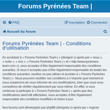
Forums Pyrénées Team |
FAQ
Inscription
Connexion
R
Accueil du forum
e
Forums Pyrénées Team | - Conditions
c
d’utilisation
h
En accédant à « Forums Pyrénées Team | » (désigné ci-après par « nous »,
e
« notre », « nos », « Forums Pyrénées Team | » et « http://www.pyrenees-
team.com »), vous acceptez d’être légalement responsable des conditions
r
suivantes. Si vous n’acceptez pas d’être légalement responsable de toutes les
conditions suivantes, veuillez ne pas utiliser et accéder à « Forums Pyrénées
c
Team | ». Nous pouvons modifier ces conditions à n’importe quel moment et
nous essaierons de vous informer de ces modifications, bien que nous vous
h
conseillons de vérifier régulièrement par vous-même. En effet, si vous
continuez à participer à « Forums Pyrénées Team | » après que des
e
modifications aient été effectuées, vous acceptez d’être légalement
responsable des conditions modifiées et mises à jour.
r
Nos forums sont développés par phpBB (désignés ci-après par « logiciel