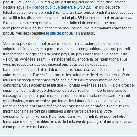
phpBB » et « phpBB Limited ») qui est un logiciel de forum de discussions
déclaré sous la «
licence publique générale GNU 2.0
» et qui peut être
téléchargé sur
le site de phpBB
(en anglais). Le logiciel phpBB a pour seul but
de faciliter les discussions sur internet et phpBB Limited ne peut en aucun cas
être tenu comme responsable de la conduite et du contenu que nous
acceptons et que nous n’acceptons pas. Pour plus d’informations concernant
phpBB, veuillez consulter
le site de phpBB
(en anglais).
Vous acceptez de ne publier aucun contenu à caractère abusif, obscène,
vulgaire, diffamatoire, choquant, menaçant, pornographique, etc. qui pourrait
transgresser la législation de votre pays, du pays dans lequel le serveur de
« Forums Pyrénées Team | » est hébergé ou encore la loi internationale. Si
vous ne respectez pas ces dispositions, vous vous exposez à un
bannissement immédiat et définitif et nous nous réservons le droit d’avertir
votre fournisseur d’accès à internet et les autorités officielles. L’adresse IP de
tous les messages est enregistrée afin d’aider au renforcement de ces
conditions. Vous acceptez le fait que « Forums Pyrénées Team | » ait le droit de
supprimer, de modifier, de déplacer ou de verrouiller n’importe quel sujet et
message à n’importe quel moment si nous estimons cela nécessaire. En tant
qu’utilisateur, vous acceptez que toutes les informations que vous avez
renseignées soient enregistrées dans notre base de données. Bien que ces
informations ne seront pas diffusées à une tierce partie sans votre
consentement, ni « Forums Pyrénées Team | », ni phpBB, ne pourront être
tenus comme responsables en cas de tentative de piratage informatique visant
à compromettre vos données.