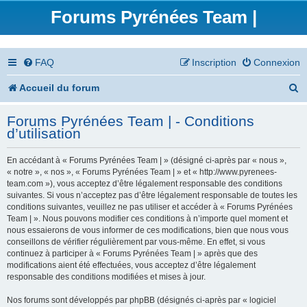
Forums Pyrénées Team |
FAQ
Inscription
Connexion
R
Accueil du forum
e
Forums Pyrénées Team | - Conditions
c
d’utilisation
h
En accédant à « Forums Pyrénées Team | » (désigné ci-après par « nous »,
e
« notre », « nos », « Forums Pyrénées Team | » et « http://www.pyrenees-
team.com »), vous acceptez d’être légalement responsable des conditions
r
suivantes. Si vous n’acceptez pas d’être légalement responsable de toutes les
conditions suivantes, veuillez ne pas utiliser et accéder à « Forums Pyrénées
c
Team | ». Nous pouvons modifier ces conditions à n’importe quel moment et
nous essaierons de vous informer de ces modifications, bien que nous vous
h
conseillons de vérifier régulièrement par vous-même. En effet, si vous
continuez à participer à « Forums Pyrénées Team | » après que des
e
modifications aient été effectuées, vous acceptez d’être légalement
responsable des conditions modifiées et mises à jour.
r
Nos forums sont développés par phpBB (désignés ci-après par « logiciel