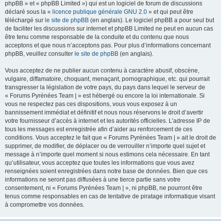
phpBB » et « phpBB Limited ») qui est un logiciel de forum de discussions
déclaré sous la «
licence publique générale GNU 2.0
» et qui peut être
téléchargé sur
le site de phpBB
(en anglais). Le logiciel phpBB a pour seul but
de faciliter les discussions sur internet et phpBB Limited ne peut en aucun cas
être tenu comme responsable de la conduite et du contenu que nous
acceptons et que nous n’acceptons pas. Pour plus d’informations concernant
phpBB, veuillez consulter
le site de phpBB
(en anglais).
Vous acceptez de ne publier aucun contenu à caractère abusif, obscène,
vulgaire, diffamatoire, choquant, menaçant, pornographique, etc. qui pourrait
transgresser la législation de votre pays, du pays dans lequel le serveur de
« Forums Pyrénées Team | » est hébergé ou encore la loi internationale. Si
vous ne respectez pas ces dispositions, vous vous exposez à un
bannissement immédiat et définitif et nous nous réservons le droit d’avertir
votre fournisseur d’accès à internet et les autorités officielles. L’adresse IP de
tous les messages est enregistrée afin d’aider au renforcement de ces
conditions. Vous acceptez le fait que « Forums Pyrénées Team | » ait le droit de
supprimer, de modifier, de déplacer ou de verrouiller n’importe quel sujet et
message à n’importe quel moment si nous estimons cela nécessaire. En tant
qu’utilisateur, vous acceptez que toutes les informations que vous avez
renseignées soient enregistrées dans notre base de données. Bien que ces
informations ne seront pas diffusées à une tierce partie sans votre
consentement, ni « Forums Pyrénées Team | », ni phpBB, ne pourront être
tenus comme responsables en cas de tentative de piratage informatique visant
à compromettre vos données.