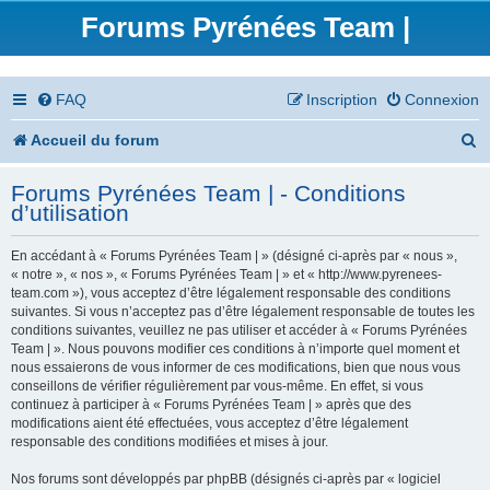
Forums Pyrénées Team |
FAQ
Inscription
Connexion
R
Accueil du forum
e
Forums Pyrénées Team | - Conditions
c
d’utilisation
h
En accédant à « Forums Pyrénées Team | » (désigné ci-après par « nous »,
e
« notre », « nos », « Forums Pyrénées Team | » et « http://www.pyrenees-
team.com »), vous acceptez d’être légalement responsable des conditions
r
suivantes. Si vous n’acceptez pas d’être légalement responsable de toutes les
conditions suivantes, veuillez ne pas utiliser et accéder à « Forums Pyrénées
c
Team | ». Nous pouvons modifier ces conditions à n’importe quel moment et
nous essaierons de vous informer de ces modifications, bien que nous vous
h
conseillons de vérifier régulièrement par vous-même. En effet, si vous
continuez à participer à « Forums Pyrénées Team | » après que des
e
modifications aient été effectuées, vous acceptez d’être légalement
responsable des conditions modifiées et mises à jour.
r
Nos forums sont développés par phpBB (désignés ci-après par « logiciel