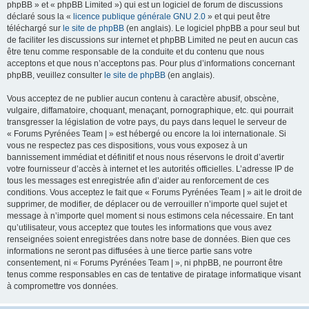
phpBB » et « phpBB Limited ») qui est un logiciel de forum de discussions
déclaré sous la «
licence publique générale GNU 2.0
» et qui peut être
téléchargé sur
le site de phpBB
(en anglais). Le logiciel phpBB a pour seul but
de faciliter les discussions sur internet et phpBB Limited ne peut en aucun cas
être tenu comme responsable de la conduite et du contenu que nous
acceptons et que nous n’acceptons pas. Pour plus d’informations concernant
phpBB, veuillez consulter
le site de phpBB
(en anglais).
Vous acceptez de ne publier aucun contenu à caractère abusif, obscène,
vulgaire, diffamatoire, choquant, menaçant, pornographique, etc. qui pourrait
transgresser la législation de votre pays, du pays dans lequel le serveur de
« Forums Pyrénées Team | » est hébergé ou encore la loi internationale. Si
vous ne respectez pas ces dispositions, vous vous exposez à un
bannissement immédiat et définitif et nous nous réservons le droit d’avertir
votre fournisseur d’accès à internet et les autorités officielles. L’adresse IP de
tous les messages est enregistrée afin d’aider au renforcement de ces
conditions. Vous acceptez le fait que « Forums Pyrénées Team | » ait le droit de
supprimer, de modifier, de déplacer ou de verrouiller n’importe quel sujet et
message à n’importe quel moment si nous estimons cela nécessaire. En tant
qu’utilisateur, vous acceptez que toutes les informations que vous avez
renseignées soient enregistrées dans notre base de données. Bien que ces
informations ne seront pas diffusées à une tierce partie sans votre
consentement, ni « Forums Pyrénées Team | », ni phpBB, ne pourront être
tenus comme responsables en cas de tentative de piratage informatique visant
à compromettre vos données.