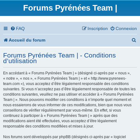
Forums Pyrénées Team |
FAQ
Inscription
Connexion
R
Accueil du forum
e
Forums Pyrénées Team | - Conditions
c
d’utilisation
h
En accédant à « Forums Pyrénées Team | » (désigné ci-après par « nous »,
e
« notre », « nos », « Forums Pyrénées Team | » et « http://www.pyrenees-
team.com »), vous acceptez d’être légalement responsable des conditions
r
suivantes. Si vous n’acceptez pas d’être légalement responsable de toutes les
conditions suivantes, veuillez ne pas utiliser et accéder à « Forums Pyrénées
c
Team | ». Nous pouvons modifier ces conditions à n’importe quel moment et
nous essaierons de vous informer de ces modifications, bien que nous vous
h
conseillons de vérifier régulièrement par vous-même. En effet, si vous
continuez à participer à « Forums Pyrénées Team | » après que des
e
modifications aient été effectuées, vous acceptez d’être légalement
responsable des conditions modifiées et mises à jour.
r
Nos forums sont développés par phpBB (désignés ci-après par « logiciel