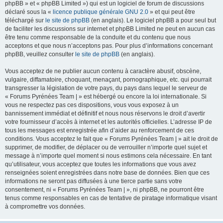
phpBB » et « phpBB Limited ») qui est un logiciel de forum de discussions
déclaré sous la «
licence publique générale GNU 2.0
» et qui peut être
téléchargé sur
le site de phpBB
(en anglais). Le logiciel phpBB a pour seul but
de faciliter les discussions sur internet et phpBB Limited ne peut en aucun cas
être tenu comme responsable de la conduite et du contenu que nous
acceptons et que nous n’acceptons pas. Pour plus d’informations concernant
phpBB, veuillez consulter
le site de phpBB
(en anglais).
Vous acceptez de ne publier aucun contenu à caractère abusif, obscène,
vulgaire, diffamatoire, choquant, menaçant, pornographique, etc. qui pourrait
transgresser la législation de votre pays, du pays dans lequel le serveur de
« Forums Pyrénées Team | » est hébergé ou encore la loi internationale. Si
vous ne respectez pas ces dispositions, vous vous exposez à un
bannissement immédiat et définitif et nous nous réservons le droit d’avertir
votre fournisseur d’accès à internet et les autorités officielles. L’adresse IP de
tous les messages est enregistrée afin d’aider au renforcement de ces
conditions. Vous acceptez le fait que « Forums Pyrénées Team | » ait le droit de
supprimer, de modifier, de déplacer ou de verrouiller n’importe quel sujet et
message à n’importe quel moment si nous estimons cela nécessaire. En tant
qu’utilisateur, vous acceptez que toutes les informations que vous avez
renseignées soient enregistrées dans notre base de données. Bien que ces
informations ne seront pas diffusées à une tierce partie sans votre
consentement, ni « Forums Pyrénées Team | », ni phpBB, ne pourront être
tenus comme responsables en cas de tentative de piratage informatique visant
à compromettre vos données.