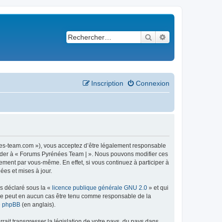
Rechercher
Recherche avancé
Inscription
Connexion
ees-team.com »), vous acceptez d’être légalement responsable
ccéder à « Forums Pyrénées Team | ». Nous pouvons modifier ces
ement par vous-même. En effet, si vous continuez à participer à
ées et mises à jour.
ns déclaré sous la «
licence publique générale GNU 2.0
» et qui
ed ne peut en aucun cas être tenu comme responsable de la
de phpBB
(en anglais).
ait transgresser la législation de votre pays, du pays dans