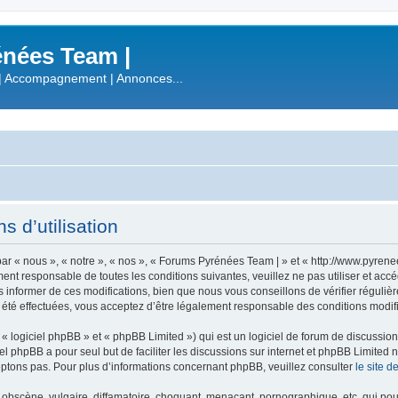
nées Team |
| Accompagnement | Annonces...
 d’utilisation
r « nous », « notre », « nos », « Forums Pyrénées Team | » et « http://www.pyren
ment responsable de toutes les conditions suivantes, veuillez ne pas utiliser et a
informer de ces modifications, bien que nous vous conseillons de vérifier régulièr
été effectuées, vous acceptez d’être légalement responsable des conditions modifi
 logiciel phpBB » et « phpBB Limited ») qui est un logiciel de forum de discussio
iel phpBB a pour seul but de faciliter les discussions sur internet et phpBB Limit
ptons pas. Pour plus d’informations concernant phpBB, veuillez consulter
le site 
obscène, vulgaire, diffamatoire, choquant, menaçant, pornographique, etc. qui pourr