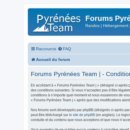
Forums Pyré
Randos | Hébergement 
Raccourcis
FAQ
Accueil du forum
Forums Pyrénées Team | - Conditions
En accédant à « Forums Pyrénées Team | » (désigné ci-après pa
des conditions suivantes. Si vous n’acceptez pas d’être légale
conditions à n’importe quel moment et nous essaierons de vous 
« Forums Pyrénées Team | » après que des modifications aient 
Nos forums sont développés par phpBB (désignés ci-après par «
peut être téléchargé sur
le site de phpBB
(en anglais). Le logic
conduite et du contenu que nous acceptons et que nous n’acce
Vous acceptez de ne publier aucun contenu à caractère abusif, 