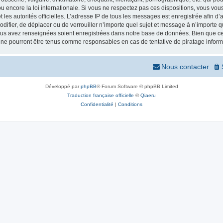
 encore la loi internationale. Si vous ne respectez pas ces dispositions, vous vou
 et les autorités officielles. L’adresse IP de tous les messages est enregistrée afin 
odifier, de déplacer ou de verrouiller n’importe quel sujet et message à n’importe
vous avez renseignées soient enregistrées dans notre base de données. Bien que ces
 ne pourront être tenus comme responsables en cas de tentative de piratage infor
Nous contacter
Développé par
phpBB
® Forum Software © phpBB Limited
Traduction française officielle
©
Qiaeru
Confidentialité
|
Conditions