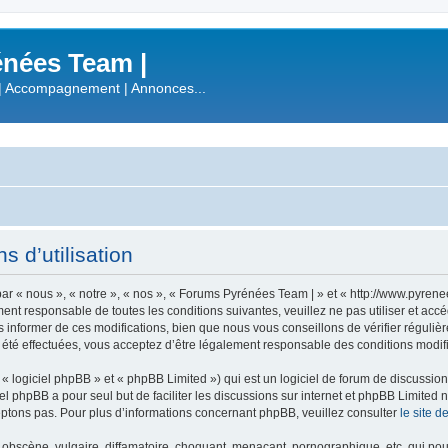
nées Team |
| Accompagnement | Annonces...
 d’utilisation
r « nous », « notre », « nos », « Forums Pyrénées Team | » et « http://www.pyren
ment responsable de toutes les conditions suivantes, veuillez ne pas utiliser et a
informer de ces modifications, bien que nous vous conseillons de vérifier régulièr
été effectuées, vous acceptez d’être légalement responsable des conditions modifi
 logiciel phpBB » et « phpBB Limited ») qui est un logiciel de forum de discussio
iel phpBB a pour seul but de faciliter les discussions sur internet et phpBB Limit
ptons pas. Pour plus d’informations concernant phpBB, veuillez consulter
le site 
obscène, vulgaire, diffamatoire, choquant, menaçant, pornographique, etc. qui pourr