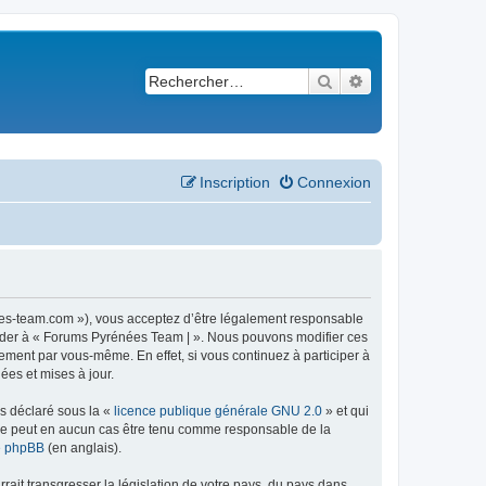
Rechercher
Recherche avancé
Inscription
Connexion
ees-team.com »), vous acceptez d’être légalement responsable
ccéder à « Forums Pyrénées Team | ». Nous pouvons modifier ces
ement par vous-même. En effet, si vous continuez à participer à
ées et mises à jour.
ns déclaré sous la «
licence publique générale GNU 2.0
» et qui
ed ne peut en aucun cas être tenu comme responsable de la
de phpBB
(en anglais).
ait transgresser la législation de votre pays, du pays dans