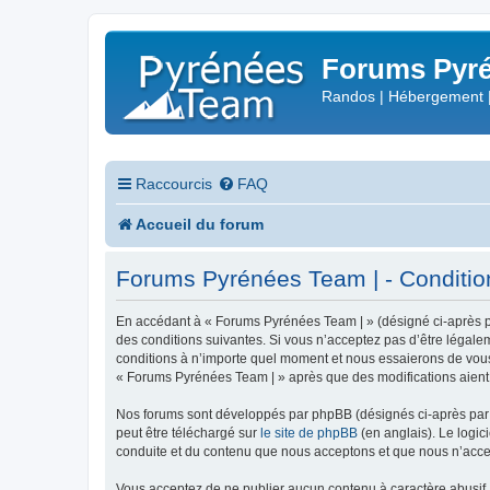
Forums Pyré
Randos | Hébergement 
Raccourcis
FAQ
Accueil du forum
Forums Pyrénées Team | - Conditions
En accédant à « Forums Pyrénées Team | » (désigné ci-après pa
des conditions suivantes. Si vous n’acceptez pas d’être légale
conditions à n’importe quel moment et nous essaierons de vous 
« Forums Pyrénées Team | » après que des modifications aient 
Nos forums sont développés par phpBB (désignés ci-après par «
peut être téléchargé sur
le site de phpBB
(en anglais). Le logic
conduite et du contenu que nous acceptons et que nous n’acce
Vous acceptez de ne publier aucun contenu à caractère abusif, 