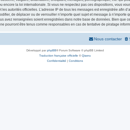
 encore la loi internationale. Si vous ne respectez pas ces dispositions, vous vou
 et les autorités officielles. L’adresse IP de tous les messages est enregistrée afin 
odifier, de déplacer ou de verrouiller n’importe quel sujet et message à n’importe
vous avez renseignées soient enregistrées dans notre base de données. Bien que ces
 ne pourront être tenus comme responsables en cas de tentative de piratage infor
Nous contacter
Développé par
phpBB
® Forum Software © phpBB Limited
Traduction française officielle
©
Qiaeru
Confidentialité
|
Conditions