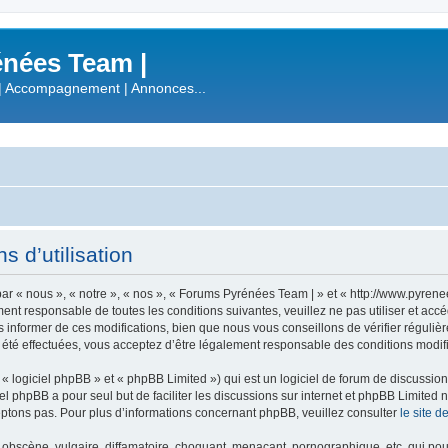
nées Team |
| Accompagnement | Annonces...
 d’utilisation
r « nous », « notre », « nos », « Forums Pyrénées Team | » et « http://www.pyren
ment responsable de toutes les conditions suivantes, veuillez ne pas utiliser et a
informer de ces modifications, bien que nous vous conseillons de vérifier régulièr
été effectuées, vous acceptez d’être légalement responsable des conditions modifi
 logiciel phpBB » et « phpBB Limited ») qui est un logiciel de forum de discussio
iel phpBB a pour seul but de faciliter les discussions sur internet et phpBB Limit
ptons pas. Pour plus d’informations concernant phpBB, veuillez consulter
le site 
obscène, vulgaire, diffamatoire, choquant, menaçant, pornographique, etc. qui pourr