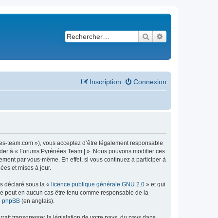
Rechercher
Recherche avancé
Inscription
Connexion
ees-team.com »), vous acceptez d’être légalement responsable
ccéder à « Forums Pyrénées Team | ». Nous pouvons modifier ces
ement par vous-même. En effet, si vous continuez à participer à
ées et mises à jour.
ns déclaré sous la «
licence publique générale GNU 2.0
» et qui
ed ne peut en aucun cas être tenu comme responsable de la
de phpBB
(en anglais).
ait transgresser la législation de votre pays, du pays dans