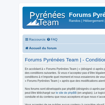
Forums Pyré
Randos | Hébergement 
Raccourcis
FAQ
Accueil du forum
Forums Pyrénées Team | - Conditions
En accédant à « Forums Pyrénées Team | » (désigné ci-après pa
des conditions suivantes. Si vous n’acceptez pas d’être légale
conditions à n’importe quel moment et nous essaierons de vous 
« Forums Pyrénées Team | » après que des modifications aient 
Nos forums sont développés par phpBB (désignés ci-après par «
peut être téléchargé sur
le site de phpBB
(en anglais). Le logic
conduite et du contenu que nous acceptons et que nous n’acce
Vous acceptez de ne publier aucun contenu à caractère abusif, 