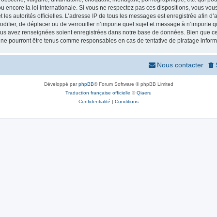
 encore la loi internationale. Si vous ne respectez pas ces dispositions, vous vou
 et les autorités officielles. L’adresse IP de tous les messages est enregistrée afin 
odifier, de déplacer ou de verrouiller n’importe quel sujet et message à n’importe
vous avez renseignées soient enregistrées dans notre base de données. Bien que ces
 ne pourront être tenus comme responsables en cas de tentative de piratage infor
Nous contacter
Développé par
phpBB
® Forum Software © phpBB Limited
Traduction française officielle
©
Qiaeru
Confidentialité
|
Conditions