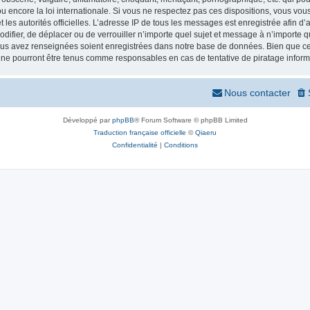
 encore la loi internationale. Si vous ne respectez pas ces dispositions, vous vou
 et les autorités officielles. L’adresse IP de tous les messages est enregistrée afin 
odifier, de déplacer ou de verrouiller n’importe quel sujet et message à n’importe
vous avez renseignées soient enregistrées dans notre base de données. Bien que ces
 ne pourront être tenus comme responsables en cas de tentative de piratage infor
Nous contacter
Développé par
phpBB
® Forum Software © phpBB Limited
Traduction française officielle
©
Qiaeru
Confidentialité
|
Conditions