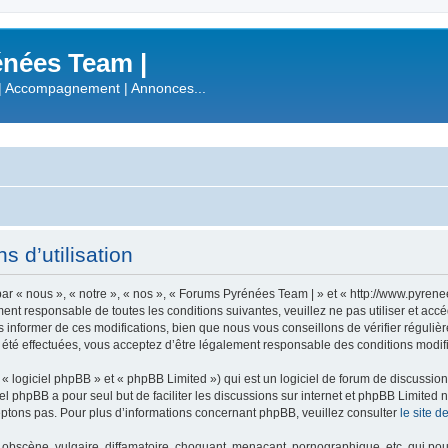
nées Team |
| Accompagnement | Annonces...
 d’utilisation
r « nous », « notre », « nos », « Forums Pyrénées Team | » et « http://www.pyren
ment responsable de toutes les conditions suivantes, veuillez ne pas utiliser et a
informer de ces modifications, bien que nous vous conseillons de vérifier régulièr
été effectuées, vous acceptez d’être légalement responsable des conditions modifi
 logiciel phpBB » et « phpBB Limited ») qui est un logiciel de forum de discussio
iel phpBB a pour seul but de faciliter les discussions sur internet et phpBB Limit
ptons pas. Pour plus d’informations concernant phpBB, veuillez consulter
le site 
obscène, vulgaire, diffamatoire, choquant, menaçant, pornographique, etc. qui pourr