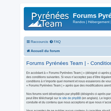
Forums Pyré
Randos | Hébergement 
Raccourcis
FAQ
Accueil du forum
Forums Pyrénées Team | - Conditions
En accédant à « Forums Pyrénées Team | » (désigné ci-après pa
des conditions suivantes. Si vous n’acceptez pas d’être légale
conditions à n’importe quel moment et nous essaierons de vous 
« Forums Pyrénées Team | » après que des modifications aient 
Nos forums sont développés par phpBB (désignés ci-après par «
peut être téléchargé sur
le site de phpBB
(en anglais). Le logic
conduite et du contenu que nous acceptons et que nous n’acce
Vous acceptez de ne publier aucun contenu à caractère abusif, 