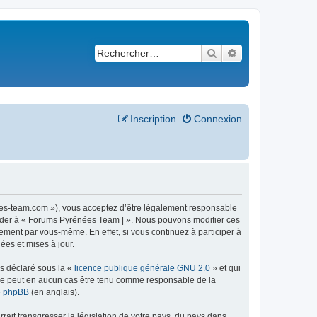
Rechercher
Recherche avancé
Inscription
Connexion
ees-team.com »), vous acceptez d’être légalement responsable
ccéder à « Forums Pyrénées Team | ». Nous pouvons modifier ces
ement par vous-même. En effet, si vous continuez à participer à
ées et mises à jour.
ns déclaré sous la «
licence publique générale GNU 2.0
» et qui
ed ne peut en aucun cas être tenu comme responsable de la
de phpBB
(en anglais).
ait transgresser la législation de votre pays, du pays dans