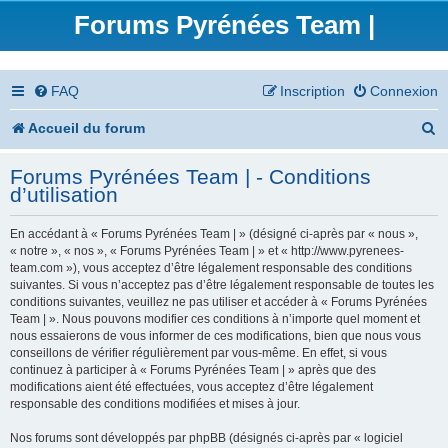
Forums Pyrénées Team |
FAQ
Inscription
Connexion
R
Accueil du forum
e
Forums Pyrénées Team | - Conditions
c
d’utilisation
h
En accédant à « Forums Pyrénées Team | » (désigné ci-après par « nous »,
e
« notre », « nos », « Forums Pyrénées Team | » et « http://www.pyrenees-
team.com »), vous acceptez d’être légalement responsable des conditions
r
suivantes. Si vous n’acceptez pas d’être légalement responsable de toutes les
conditions suivantes, veuillez ne pas utiliser et accéder à « Forums Pyrénées
c
Team | ». Nous pouvons modifier ces conditions à n’importe quel moment et
nous essaierons de vous informer de ces modifications, bien que nous vous
h
conseillons de vérifier régulièrement par vous-même. En effet, si vous
continuez à participer à « Forums Pyrénées Team | » après que des
e
modifications aient été effectuées, vous acceptez d’être légalement
responsable des conditions modifiées et mises à jour.
r
Nos forums sont développés par phpBB (désignés ci-après par « logiciel