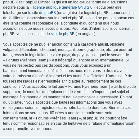
phpBB » et « phpBB Limited ») qui est un logiciel de forum de discussions
déclaré sous la «
licence publique générale GNU 2.0
» et qui peut être
téléchargé sur
le site de phpBB
(en anglais). Le logiciel phpBB a pour seul but
de faciliter les discussions sur internet et phpBB Limited ne peut en aucun cas
être tenu comme responsable de la conduite et du contenu que nous
acceptons et que nous n’acceptons pas. Pour plus d’informations concernant
phpBB, veuillez consulter
le site de phpBB
(en anglais).
Vous acceptez de ne publier aucun contenu à caractère abusif, obscène,
vulgaire, diffamatoire, choquant, menaçant, pornographique, etc. qui pourrait
transgresser la législation de votre pays, du pays dans lequel le serveur de
« Forums Pyrénées Team | » est hébergé ou encore la loi internationale. Si
vous ne respectez pas ces dispositions, vous vous exposez à un
bannissement immédiat et définitif et nous nous réservons le droit d’avertir
votre fournisseur d’accès à internet et les autorités officielles. L’adresse IP de
tous les messages est enregistrée afin d’aider au renforcement de ces
conditions. Vous acceptez le fait que « Forums Pyrénées Team | » ait le droit de
supprimer, de modifier, de déplacer ou de verrouiller n’importe quel sujet et
message à n’importe quel moment si nous estimons cela nécessaire. En tant
qu’utilisateur, vous acceptez que toutes les informations que vous avez
renseignées soient enregistrées dans notre base de données. Bien que ces
informations ne seront pas diffusées à une tierce partie sans votre
consentement, ni « Forums Pyrénées Team | », ni phpBB, ne pourront être
tenus comme responsables en cas de tentative de piratage informatique visant
à compromettre vos données.