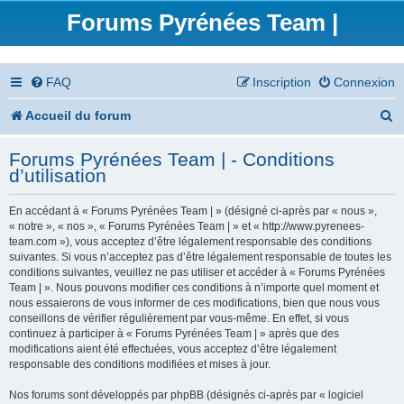
Forums Pyrénées Team |
FAQ
Inscription
Connexion
R
Accueil du forum
e
Forums Pyrénées Team | - Conditions
c
d’utilisation
h
En accédant à « Forums Pyrénées Team | » (désigné ci-après par « nous »,
e
« notre », « nos », « Forums Pyrénées Team | » et « http://www.pyrenees-
team.com »), vous acceptez d’être légalement responsable des conditions
r
suivantes. Si vous n’acceptez pas d’être légalement responsable de toutes les
conditions suivantes, veuillez ne pas utiliser et accéder à « Forums Pyrénées
c
Team | ». Nous pouvons modifier ces conditions à n’importe quel moment et
nous essaierons de vous informer de ces modifications, bien que nous vous
h
conseillons de vérifier régulièrement par vous-même. En effet, si vous
continuez à participer à « Forums Pyrénées Team | » après que des
e
modifications aient été effectuées, vous acceptez d’être légalement
responsable des conditions modifiées et mises à jour.
r
Nos forums sont développés par phpBB (désignés ci-après par « logiciel