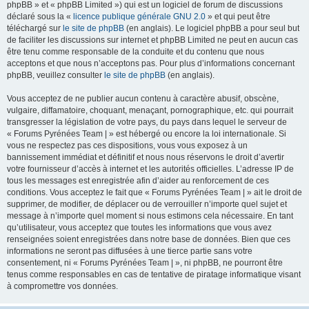
phpBB » et « phpBB Limited ») qui est un logiciel de forum de discussions
déclaré sous la «
licence publique générale GNU 2.0
» et qui peut être
téléchargé sur
le site de phpBB
(en anglais). Le logiciel phpBB a pour seul but
de faciliter les discussions sur internet et phpBB Limited ne peut en aucun cas
être tenu comme responsable de la conduite et du contenu que nous
acceptons et que nous n’acceptons pas. Pour plus d’informations concernant
phpBB, veuillez consulter
le site de phpBB
(en anglais).
Vous acceptez de ne publier aucun contenu à caractère abusif, obscène,
vulgaire, diffamatoire, choquant, menaçant, pornographique, etc. qui pourrait
transgresser la législation de votre pays, du pays dans lequel le serveur de
« Forums Pyrénées Team | » est hébergé ou encore la loi internationale. Si
vous ne respectez pas ces dispositions, vous vous exposez à un
bannissement immédiat et définitif et nous nous réservons le droit d’avertir
votre fournisseur d’accès à internet et les autorités officielles. L’adresse IP de
tous les messages est enregistrée afin d’aider au renforcement de ces
conditions. Vous acceptez le fait que « Forums Pyrénées Team | » ait le droit de
supprimer, de modifier, de déplacer ou de verrouiller n’importe quel sujet et
message à n’importe quel moment si nous estimons cela nécessaire. En tant
qu’utilisateur, vous acceptez que toutes les informations que vous avez
renseignées soient enregistrées dans notre base de données. Bien que ces
informations ne seront pas diffusées à une tierce partie sans votre
consentement, ni « Forums Pyrénées Team | », ni phpBB, ne pourront être
tenus comme responsables en cas de tentative de piratage informatique visant
à compromettre vos données.