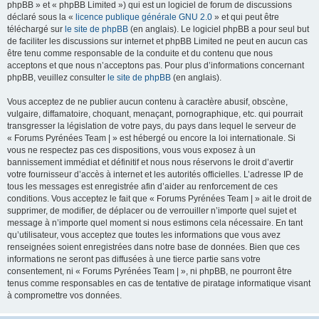
phpBB » et « phpBB Limited ») qui est un logiciel de forum de discussions
déclaré sous la «
licence publique générale GNU 2.0
» et qui peut être
téléchargé sur
le site de phpBB
(en anglais). Le logiciel phpBB a pour seul but
de faciliter les discussions sur internet et phpBB Limited ne peut en aucun cas
être tenu comme responsable de la conduite et du contenu que nous
acceptons et que nous n’acceptons pas. Pour plus d’informations concernant
phpBB, veuillez consulter
le site de phpBB
(en anglais).
Vous acceptez de ne publier aucun contenu à caractère abusif, obscène,
vulgaire, diffamatoire, choquant, menaçant, pornographique, etc. qui pourrait
transgresser la législation de votre pays, du pays dans lequel le serveur de
« Forums Pyrénées Team | » est hébergé ou encore la loi internationale. Si
vous ne respectez pas ces dispositions, vous vous exposez à un
bannissement immédiat et définitif et nous nous réservons le droit d’avertir
votre fournisseur d’accès à internet et les autorités officielles. L’adresse IP de
tous les messages est enregistrée afin d’aider au renforcement de ces
conditions. Vous acceptez le fait que « Forums Pyrénées Team | » ait le droit de
supprimer, de modifier, de déplacer ou de verrouiller n’importe quel sujet et
message à n’importe quel moment si nous estimons cela nécessaire. En tant
qu’utilisateur, vous acceptez que toutes les informations que vous avez
renseignées soient enregistrées dans notre base de données. Bien que ces
informations ne seront pas diffusées à une tierce partie sans votre
consentement, ni « Forums Pyrénées Team | », ni phpBB, ne pourront être
tenus comme responsables en cas de tentative de piratage informatique visant
à compromettre vos données.