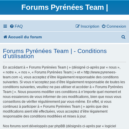
Forums Pyrénées Team |
FAQ
Inscription
Connexion
R
Accueil du forum
e
Forums Pyrénées Team | - Conditions
c
d’utilisation
h
En accédant à « Forums Pyrénées Team | » (désigné ci-après par « nous »,
e
« notre », « nos », « Forums Pyrénées Team | » et « http://www.pyrenees-
team.com »), vous acceptez d’être légalement responsable des conditions
r
suivantes. Si vous n’acceptez pas d’être légalement responsable de toutes les
conditions suivantes, veuillez ne pas utiliser et accéder à « Forums Pyrénées
c
Team | ». Nous pouvons modifier ces conditions à n’importe quel moment et
nous essaierons de vous informer de ces modifications, bien que nous vous
h
conseillons de vérifier régulièrement par vous-même. En effet, si vous
continuez à participer à « Forums Pyrénées Team | » après que des
e
modifications aient été effectuées, vous acceptez d’être légalement
responsable des conditions modifiées et mises à jour.
r
Nos forums sont développés par phpBB (désignés ci-après par « logiciel