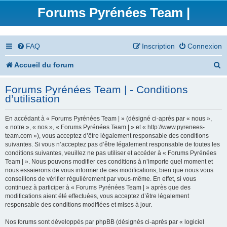
Forums Pyrénées Team |
FAQ
Inscription
Connexion
R
Accueil du forum
e
Forums Pyrénées Team | - Conditions
c
d’utilisation
h
En accédant à « Forums Pyrénées Team | » (désigné ci-après par « nous »,
e
« notre », « nos », « Forums Pyrénées Team | » et « http://www.pyrenees-
team.com »), vous acceptez d’être légalement responsable des conditions
r
suivantes. Si vous n’acceptez pas d’être légalement responsable de toutes les
conditions suivantes, veuillez ne pas utiliser et accéder à « Forums Pyrénées
c
Team | ». Nous pouvons modifier ces conditions à n’importe quel moment et
nous essaierons de vous informer de ces modifications, bien que nous vous
h
conseillons de vérifier régulièrement par vous-même. En effet, si vous
continuez à participer à « Forums Pyrénées Team | » après que des
e
modifications aient été effectuées, vous acceptez d’être légalement
responsable des conditions modifiées et mises à jour.
r
Nos forums sont développés par phpBB (désignés ci-après par « logiciel