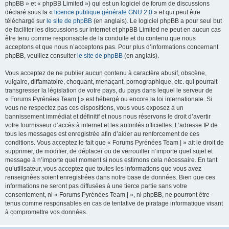
phpBB » et « phpBB Limited ») qui est un logiciel de forum de discussions
déclaré sous la «
licence publique générale GNU 2.0
» et qui peut être
téléchargé sur
le site de phpBB
(en anglais). Le logiciel phpBB a pour seul but
de faciliter les discussions sur internet et phpBB Limited ne peut en aucun cas
être tenu comme responsable de la conduite et du contenu que nous
acceptons et que nous n’acceptons pas. Pour plus d’informations concernant
phpBB, veuillez consulter
le site de phpBB
(en anglais).
Vous acceptez de ne publier aucun contenu à caractère abusif, obscène,
vulgaire, diffamatoire, choquant, menaçant, pornographique, etc. qui pourrait
transgresser la législation de votre pays, du pays dans lequel le serveur de
« Forums Pyrénées Team | » est hébergé ou encore la loi internationale. Si
vous ne respectez pas ces dispositions, vous vous exposez à un
bannissement immédiat et définitif et nous nous réservons le droit d’avertir
votre fournisseur d’accès à internet et les autorités officielles. L’adresse IP de
tous les messages est enregistrée afin d’aider au renforcement de ces
conditions. Vous acceptez le fait que « Forums Pyrénées Team | » ait le droit de
supprimer, de modifier, de déplacer ou de verrouiller n’importe quel sujet et
message à n’importe quel moment si nous estimons cela nécessaire. En tant
qu’utilisateur, vous acceptez que toutes les informations que vous avez
renseignées soient enregistrées dans notre base de données. Bien que ces
informations ne seront pas diffusées à une tierce partie sans votre
consentement, ni « Forums Pyrénées Team | », ni phpBB, ne pourront être
tenus comme responsables en cas de tentative de piratage informatique visant
à compromettre vos données.