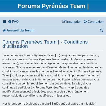
Forums Pyrénées Team |
FAQ
Inscription
Connexion
R
Accueil du forum
e
Forums Pyrénées Team | - Conditions
c
d’utilisation
h
En accédant à « Forums Pyrénées Team | » (désigné ci-après par « nous »,
e
« notre », « nos », « Forums Pyrénées Team | » et « http://www.pyrenees-
team.com »), vous acceptez d’être légalement responsable des conditions
r
suivantes. Si vous n’acceptez pas d’être légalement responsable de toutes les
conditions suivantes, veuillez ne pas utiliser et accéder à « Forums Pyrénées
c
Team | ». Nous pouvons modifier ces conditions à n’importe quel moment et
nous essaierons de vous informer de ces modifications, bien que nous vous
h
conseillons de vérifier régulièrement par vous-même. En effet, si vous
continuez à participer à « Forums Pyrénées Team | » après que des
e
modifications aient été effectuées, vous acceptez d’être légalement
responsable des conditions modifiées et mises à jour.
r
Nos forums sont développés par phpBB (désignés ci-après par « logiciel