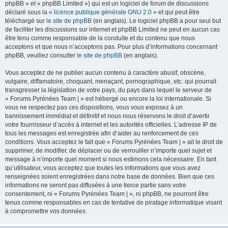
phpBB » et « phpBB Limited ») qui est un logiciel de forum de discussions
déclaré sous la «
licence publique générale GNU 2.0
» et qui peut être
téléchargé sur
le site de phpBB
(en anglais). Le logiciel phpBB a pour seul but
de faciliter les discussions sur internet et phpBB Limited ne peut en aucun cas
être tenu comme responsable de la conduite et du contenu que nous
acceptons et que nous n’acceptons pas. Pour plus d’informations concernant
phpBB, veuillez consulter
le site de phpBB
(en anglais).
Vous acceptez de ne publier aucun contenu à caractère abusif, obscène,
vulgaire, diffamatoire, choquant, menaçant, pornographique, etc. qui pourrait
transgresser la législation de votre pays, du pays dans lequel le serveur de
« Forums Pyrénées Team | » est hébergé ou encore la loi internationale. Si
vous ne respectez pas ces dispositions, vous vous exposez à un
bannissement immédiat et définitif et nous nous réservons le droit d’avertir
votre fournisseur d’accès à internet et les autorités officielles. L’adresse IP de
tous les messages est enregistrée afin d’aider au renforcement de ces
conditions. Vous acceptez le fait que « Forums Pyrénées Team | » ait le droit de
supprimer, de modifier, de déplacer ou de verrouiller n’importe quel sujet et
message à n’importe quel moment si nous estimons cela nécessaire. En tant
qu’utilisateur, vous acceptez que toutes les informations que vous avez
renseignées soient enregistrées dans notre base de données. Bien que ces
informations ne seront pas diffusées à une tierce partie sans votre
consentement, ni « Forums Pyrénées Team | », ni phpBB, ne pourront être
tenus comme responsables en cas de tentative de piratage informatique visant
à compromettre vos données.