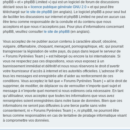
phpBB » et « phpBB Limited ») qui est un logiciel de forum de discussions
déclaré sous la «
licence publique générale GNU 2.0
» et qui peut être
téléchargé sur
le site de phpBB
(en anglais). Le logiciel phpBB a pour seul but
de faciliter les discussions sur internet et phpBB Limited ne peut en aucun cas
être tenu comme responsable de la conduite et du contenu que nous
acceptons et que nous n’acceptons pas. Pour plus d’informations concernant
phpBB, veuillez consulter
le site de phpBB
(en anglais).
Vous acceptez de ne publier aucun contenu à caractère abusif, obscène,
vulgaire, diffamatoire, choquant, menaçant, pornographique, etc. qui pourrait
transgresser la législation de votre pays, du pays dans lequel le serveur de
« Forums Pyrénées Team | » est hébergé ou encore la loi internationale. Si
vous ne respectez pas ces dispositions, vous vous exposez à un
bannissement immédiat et définitif et nous nous réservons le droit d’avertir
votre fournisseur d’accès à internet et les autorités officielles. L’adresse IP de
tous les messages est enregistrée afin d’aider au renforcement de ces
conditions. Vous acceptez le fait que « Forums Pyrénées Team | » ait le droit de
supprimer, de modifier, de déplacer ou de verrouiller n’importe quel sujet et
message à n’importe quel moment si nous estimons cela nécessaire. En tant
qu’utilisateur, vous acceptez que toutes les informations que vous avez
renseignées soient enregistrées dans notre base de données. Bien que ces
informations ne seront pas diffusées à une tierce partie sans votre
consentement, ni « Forums Pyrénées Team | », ni phpBB, ne pourront être
tenus comme responsables en cas de tentative de piratage informatique visant
à compromettre vos données.