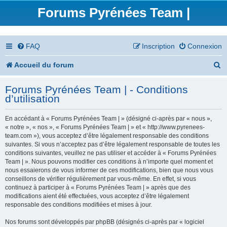
Forums Pyrénées Team |
FAQ
Inscription
Connexion
R
Accueil du forum
e
Forums Pyrénées Team | - Conditions
c
d’utilisation
h
En accédant à « Forums Pyrénées Team | » (désigné ci-après par « nous »,
e
« notre », « nos », « Forums Pyrénées Team | » et « http://www.pyrenees-
team.com »), vous acceptez d’être légalement responsable des conditions
r
suivantes. Si vous n’acceptez pas d’être légalement responsable de toutes les
conditions suivantes, veuillez ne pas utiliser et accéder à « Forums Pyrénées
c
Team | ». Nous pouvons modifier ces conditions à n’importe quel moment et
nous essaierons de vous informer de ces modifications, bien que nous vous
h
conseillons de vérifier régulièrement par vous-même. En effet, si vous
continuez à participer à « Forums Pyrénées Team | » après que des
e
modifications aient été effectuées, vous acceptez d’être légalement
responsable des conditions modifiées et mises à jour.
r
Nos forums sont développés par phpBB (désignés ci-après par « logiciel