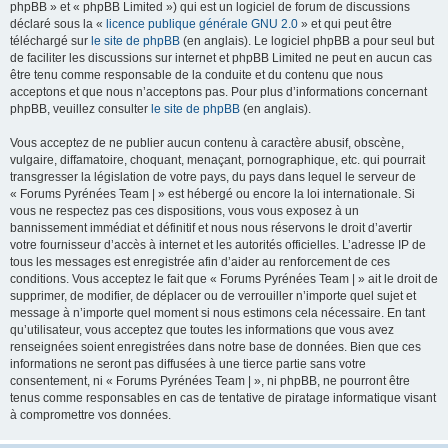
phpBB » et « phpBB Limited ») qui est un logiciel de forum de discussions
déclaré sous la «
licence publique générale GNU 2.0
» et qui peut être
téléchargé sur
le site de phpBB
(en anglais). Le logiciel phpBB a pour seul but
de faciliter les discussions sur internet et phpBB Limited ne peut en aucun cas
être tenu comme responsable de la conduite et du contenu que nous
acceptons et que nous n’acceptons pas. Pour plus d’informations concernant
phpBB, veuillez consulter
le site de phpBB
(en anglais).
Vous acceptez de ne publier aucun contenu à caractère abusif, obscène,
vulgaire, diffamatoire, choquant, menaçant, pornographique, etc. qui pourrait
transgresser la législation de votre pays, du pays dans lequel le serveur de
« Forums Pyrénées Team | » est hébergé ou encore la loi internationale. Si
vous ne respectez pas ces dispositions, vous vous exposez à un
bannissement immédiat et définitif et nous nous réservons le droit d’avertir
votre fournisseur d’accès à internet et les autorités officielles. L’adresse IP de
tous les messages est enregistrée afin d’aider au renforcement de ces
conditions. Vous acceptez le fait que « Forums Pyrénées Team | » ait le droit de
supprimer, de modifier, de déplacer ou de verrouiller n’importe quel sujet et
message à n’importe quel moment si nous estimons cela nécessaire. En tant
qu’utilisateur, vous acceptez que toutes les informations que vous avez
renseignées soient enregistrées dans notre base de données. Bien que ces
informations ne seront pas diffusées à une tierce partie sans votre
consentement, ni « Forums Pyrénées Team | », ni phpBB, ne pourront être
tenus comme responsables en cas de tentative de piratage informatique visant
à compromettre vos données.