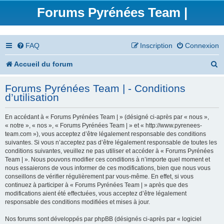
Forums Pyrénées Team |
FAQ
Inscription
Connexion
R
Accueil du forum
e
Forums Pyrénées Team | - Conditions
c
d’utilisation
h
En accédant à « Forums Pyrénées Team | » (désigné ci-après par « nous »,
e
« notre », « nos », « Forums Pyrénées Team | » et « http://www.pyrenees-
team.com »), vous acceptez d’être légalement responsable des conditions
r
suivantes. Si vous n’acceptez pas d’être légalement responsable de toutes les
conditions suivantes, veuillez ne pas utiliser et accéder à « Forums Pyrénées
c
Team | ». Nous pouvons modifier ces conditions à n’importe quel moment et
nous essaierons de vous informer de ces modifications, bien que nous vous
h
conseillons de vérifier régulièrement par vous-même. En effet, si vous
continuez à participer à « Forums Pyrénées Team | » après que des
e
modifications aient été effectuées, vous acceptez d’être légalement
responsable des conditions modifiées et mises à jour.
r
Nos forums sont développés par phpBB (désignés ci-après par « logiciel