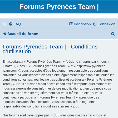
Forums Pyrénées Team |
FAQ
Inscription
Connexion
R
Accueil du forum
e
Forums Pyrénées Team | - Conditions
c
d’utilisation
h
En accédant à « Forums Pyrénées Team | » (désigné ci-après par « nous »,
e
« notre », « nos », « Forums Pyrénées Team | » et « http://www.pyrenees-
team.com »), vous acceptez d’être légalement responsable des conditions
r
suivantes. Si vous n’acceptez pas d’être légalement responsable de toutes les
conditions suivantes, veuillez ne pas utiliser et accéder à « Forums Pyrénées
c
Team | ». Nous pouvons modifier ces conditions à n’importe quel moment et
nous essaierons de vous informer de ces modifications, bien que nous vous
h
conseillons de vérifier régulièrement par vous-même. En effet, si vous
continuez à participer à « Forums Pyrénées Team | » après que des
e
modifications aient été effectuées, vous acceptez d’être légalement
responsable des conditions modifiées et mises à jour.
r
Nos forums sont développés par phpBB (désignés ci-après par « logiciel