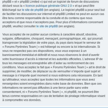
phpBB » et « phpBB Limited ») qui est un logiciel de forum de discussions
déclaré sous la «
licence publique générale GNU 2.0
» et qui peut être
téléchargé sur
le site de phpBB
(en anglais). Le logiciel phpBB a pour seul but
de faciliter les discussions sur internet et phpBB Limited ne peut en aucun cas
être tenu comme responsable de la conduite et du contenu que nous
acceptons et que nous n’acceptons pas. Pour plus d’informations concernant
phpBB, veuillez consulter
le site de phpBB
(en anglais).
Vous acceptez de ne publier aucun contenu à caractère abusif, obscène,
vulgaire, diffamatoire, choquant, menaçant, pornographique, etc. qui pourrait
transgresser la législation de votre pays, du pays dans lequel le serveur de
« Forums Pyrénées Team | » est hébergé ou encore la loi internationale. Si
vous ne respectez pas ces dispositions, vous vous exposez à un
bannissement immédiat et définitif et nous nous réservons le droit d’avertir
votre fournisseur d’accès à internet et les autorités officielles. L’adresse IP de
tous les messages est enregistrée afin d’aider au renforcement de ces
conditions. Vous acceptez le fait que « Forums Pyrénées Team | » ait le droit de
supprimer, de modifier, de déplacer ou de verrouiller n’importe quel sujet et
message à n’importe quel moment si nous estimons cela nécessaire. En tant
qu’utilisateur, vous acceptez que toutes les informations que vous avez
renseignées soient enregistrées dans notre base de données. Bien que ces
informations ne seront pas diffusées à une tierce partie sans votre
consentement, ni « Forums Pyrénées Team | », ni phpBB, ne pourront être
tenus comme responsables en cas de tentative de piratage informatique visant
à compromettre vos données.