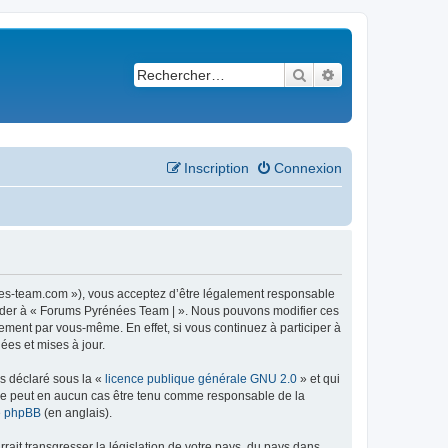
Rechercher
Recherche avancé
Inscription
Connexion
ees-team.com »), vous acceptez d’être légalement responsable
ccéder à « Forums Pyrénées Team | ». Nous pouvons modifier ces
ement par vous-même. En effet, si vous continuez à participer à
ées et mises à jour.
ns déclaré sous la «
licence publique générale GNU 2.0
» et qui
ed ne peut en aucun cas être tenu comme responsable de la
de phpBB
(en anglais).
ait transgresser la législation de votre pays, du pays dans