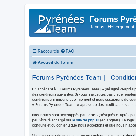
Forums Pyré
Randos | Hébergement 
Raccourcis
FAQ
Accueil du forum
Forums Pyrénées Team | - Conditions
En accédant à « Forums Pyrénées Team | » (désigné ci-après pa
des conditions suivantes. Si vous n’acceptez pas d’être légale
conditions à n’importe quel moment et nous essaierons de vous 
« Forums Pyrénées Team | » après que des modifications aient 
Nos forums sont développés par phpBB (désignés ci-après par «
peut être téléchargé sur
le site de phpBB
(en anglais). Le logic
conduite et du contenu que nous acceptons et que nous n’acce
Vous acceptez de ne publier aucun contenu à caractère abusif, 