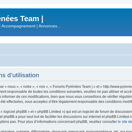
nées Team |
| Accompagnement | Annonces...
 d’utilisation
r « nous », « notre », « nos », « Forums Pyrénées Team | » et « http://www.pyren
ment responsable de toutes les conditions suivantes, veuillez ne pas utiliser et a
informer de ces modifications, bien que nous vous conseillons de vérifier régulièr
été effectuées, vous acceptez d’être légalement responsable des conditions modifi
 logiciel phpBB » et « phpBB Limited ») qui est un logiciel de forum de discussio
iel phpBB a pour seul but de faciliter les discussions sur internet et phpBB Limit
ptons pas. Pour plus d’informations concernant phpBB, veuillez consulter
le site 
obscène, vulgaire, diffamatoire, choquant, menaçant, pornographique, etc. qui pourr