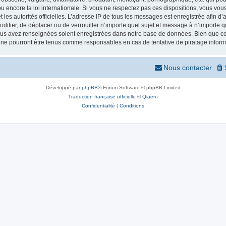
 encore la loi internationale. Si vous ne respectez pas ces dispositions, vous vou
 et les autorités officielles. L’adresse IP de tous les messages est enregistrée afin 
odifier, de déplacer ou de verrouiller n’importe quel sujet et message à n’importe
vous avez renseignées soient enregistrées dans notre base de données. Bien que ces
 ne pourront être tenus comme responsables en cas de tentative de piratage infor
Nous contacter
Développé par
phpBB
® Forum Software © phpBB Limited
Traduction française officielle
©
Qiaeru
Confidentialité
|
Conditions