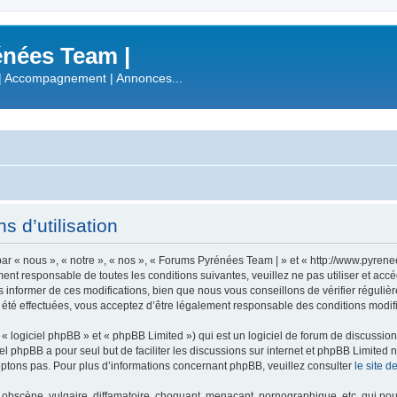
nées Team |
| Accompagnement | Annonces...
 d’utilisation
r « nous », « notre », « nos », « Forums Pyrénées Team | » et « http://www.pyren
ment responsable de toutes les conditions suivantes, veuillez ne pas utiliser et a
informer de ces modifications, bien que nous vous conseillons de vérifier régulièr
été effectuées, vous acceptez d’être légalement responsable des conditions modifi
 logiciel phpBB » et « phpBB Limited ») qui est un logiciel de forum de discussio
iel phpBB a pour seul but de faciliter les discussions sur internet et phpBB Limit
ptons pas. Pour plus d’informations concernant phpBB, veuillez consulter
le site 
obscène, vulgaire, diffamatoire, choquant, menaçant, pornographique, etc. qui pourr