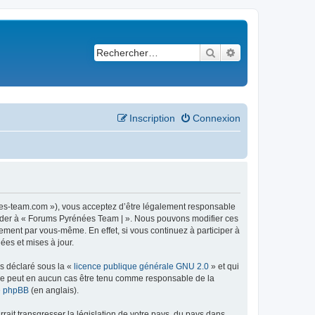
Rechercher
Recherche avancé
Inscription
Connexion
ees-team.com »), vous acceptez d’être légalement responsable
ccéder à « Forums Pyrénées Team | ». Nous pouvons modifier ces
ement par vous-même. En effet, si vous continuez à participer à
ées et mises à jour.
ns déclaré sous la «
licence publique générale GNU 2.0
» et qui
ed ne peut en aucun cas être tenu comme responsable de la
de phpBB
(en anglais).
ait transgresser la législation de votre pays, du pays dans