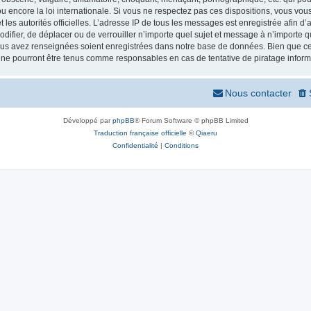
 encore la loi internationale. Si vous ne respectez pas ces dispositions, vous vou
 et les autorités officielles. L’adresse IP de tous les messages est enregistrée afin 
odifier, de déplacer ou de verrouiller n’importe quel sujet et message à n’importe
vous avez renseignées soient enregistrées dans notre base de données. Bien que ces
 ne pourront être tenus comme responsables en cas de tentative de piratage infor
Nous contacter
Développé par
phpBB
® Forum Software © phpBB Limited
Traduction française officielle
©
Qiaeru
Confidentialité
|
Conditions