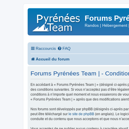
Forums Pyré
Randos | Hébergement 
Raccourcis
FAQ
Accueil du forum
Forums Pyrénées Team | - Conditions
En accédant à « Forums Pyrénées Team | » (désigné ci-après pa
des conditions suivantes. Si vous n’acceptez pas d’être légale
conditions à n’importe quel moment et nous essaierons de vous 
« Forums Pyrénées Team | » après que des modifications aient 
Nos forums sont développés par phpBB (désignés ci-après par «
peut être téléchargé sur
le site de phpBB
(en anglais). Le logic
conduite et du contenu que nous acceptons et que nous n’acce
Vous acceptez de ne publier aucun contenu à caractère abusif, 