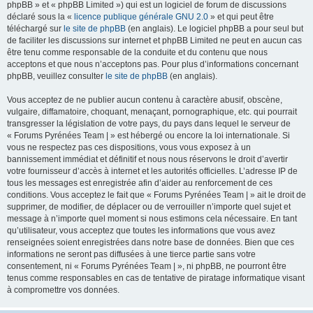
phpBB » et « phpBB Limited ») qui est un logiciel de forum de discussions
déclaré sous la «
licence publique générale GNU 2.0
» et qui peut être
téléchargé sur
le site de phpBB
(en anglais). Le logiciel phpBB a pour seul but
de faciliter les discussions sur internet et phpBB Limited ne peut en aucun cas
être tenu comme responsable de la conduite et du contenu que nous
acceptons et que nous n’acceptons pas. Pour plus d’informations concernant
phpBB, veuillez consulter
le site de phpBB
(en anglais).
Vous acceptez de ne publier aucun contenu à caractère abusif, obscène,
vulgaire, diffamatoire, choquant, menaçant, pornographique, etc. qui pourrait
transgresser la législation de votre pays, du pays dans lequel le serveur de
« Forums Pyrénées Team | » est hébergé ou encore la loi internationale. Si
vous ne respectez pas ces dispositions, vous vous exposez à un
bannissement immédiat et définitif et nous nous réservons le droit d’avertir
votre fournisseur d’accès à internet et les autorités officielles. L’adresse IP de
tous les messages est enregistrée afin d’aider au renforcement de ces
conditions. Vous acceptez le fait que « Forums Pyrénées Team | » ait le droit de
supprimer, de modifier, de déplacer ou de verrouiller n’importe quel sujet et
message à n’importe quel moment si nous estimons cela nécessaire. En tant
qu’utilisateur, vous acceptez que toutes les informations que vous avez
renseignées soient enregistrées dans notre base de données. Bien que ces
informations ne seront pas diffusées à une tierce partie sans votre
consentement, ni « Forums Pyrénées Team | », ni phpBB, ne pourront être
tenus comme responsables en cas de tentative de piratage informatique visant
à compromettre vos données.