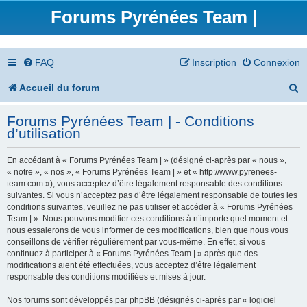
Forums Pyrénées Team |
FAQ
Inscription
Connexion
R
Accueil du forum
e
Forums Pyrénées Team | - Conditions
c
d’utilisation
h
En accédant à « Forums Pyrénées Team | » (désigné ci-après par « nous »,
e
« notre », « nos », « Forums Pyrénées Team | » et « http://www.pyrenees-
team.com »), vous acceptez d’être légalement responsable des conditions
r
suivantes. Si vous n’acceptez pas d’être légalement responsable de toutes les
conditions suivantes, veuillez ne pas utiliser et accéder à « Forums Pyrénées
c
Team | ». Nous pouvons modifier ces conditions à n’importe quel moment et
nous essaierons de vous informer de ces modifications, bien que nous vous
h
conseillons de vérifier régulièrement par vous-même. En effet, si vous
continuez à participer à « Forums Pyrénées Team | » après que des
e
modifications aient été effectuées, vous acceptez d’être légalement
responsable des conditions modifiées et mises à jour.
r
Nos forums sont développés par phpBB (désignés ci-après par « logiciel