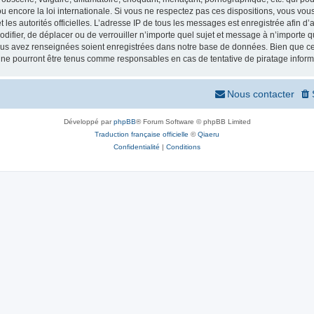
 encore la loi internationale. Si vous ne respectez pas ces dispositions, vous vou
 et les autorités officielles. L’adresse IP de tous les messages est enregistrée afin 
odifier, de déplacer ou de verrouiller n’importe quel sujet et message à n’importe
vous avez renseignées soient enregistrées dans notre base de données. Bien que ces
 ne pourront être tenus comme responsables en cas de tentative de piratage infor
Nous contacter
Développé par
phpBB
® Forum Software © phpBB Limited
Traduction française officielle
©
Qiaeru
Confidentialité
|
Conditions