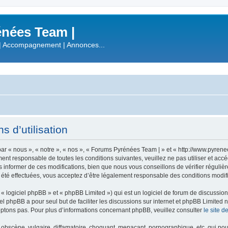
nées Team |
| Accompagnement | Annonces...
 d’utilisation
r « nous », « notre », « nos », « Forums Pyrénées Team | » et « http://www.pyren
ment responsable de toutes les conditions suivantes, veuillez ne pas utiliser et a
informer de ces modifications, bien que nous vous conseillons de vérifier régulièr
été effectuées, vous acceptez d’être légalement responsable des conditions modifi
 logiciel phpBB » et « phpBB Limited ») qui est un logiciel de forum de discussio
iel phpBB a pour seul but de faciliter les discussions sur internet et phpBB Limit
ptons pas. Pour plus d’informations concernant phpBB, veuillez consulter
le site 
obscène, vulgaire, diffamatoire, choquant, menaçant, pornographique, etc. qui pourr