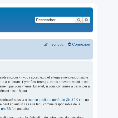
Rechercher
Recherche avancé
Inscription
Connexion
ees-team.com »), vous acceptez d’être légalement responsable
ccéder à « Forums Pyrénées Team | ». Nous pouvons modifier ces
ement par vous-même. En effet, si vous continuez à participer à
ées et mises à jour.
ns déclaré sous la «
licence publique générale GNU 2.0
» et qui
ed ne peut en aucun cas être tenu comme responsable de la
de phpBB
(en anglais).
ait transgresser la législation de votre pays, du pays dans