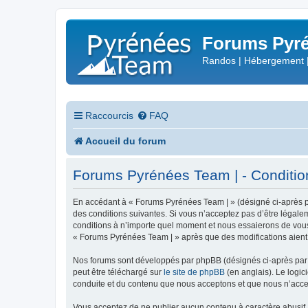
Forums Pyré
Randos | Hébergement 
Raccourcis
FAQ
Accueil du forum
Forums Pyrénées Team | - Conditions
En accédant à « Forums Pyrénées Team | » (désigné ci-après pa
des conditions suivantes. Si vous n’acceptez pas d’être légale
conditions à n’importe quel moment et nous essaierons de vous 
« Forums Pyrénées Team | » après que des modifications aient 
Nos forums sont développés par phpBB (désignés ci-après par «
peut être téléchargé sur
le site de phpBB
(en anglais). Le logic
conduite et du contenu que nous acceptons et que nous n’acce
Vous acceptez de ne publier aucun contenu à caractère abusif, 