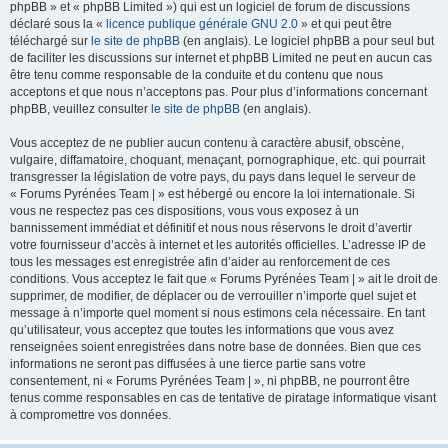
phpBB » et « phpBB Limited ») qui est un logiciel de forum de discussions
déclaré sous la «
licence publique générale GNU 2.0
» et qui peut être
téléchargé sur
le site de phpBB
(en anglais). Le logiciel phpBB a pour seul but
de faciliter les discussions sur internet et phpBB Limited ne peut en aucun cas
être tenu comme responsable de la conduite et du contenu que nous
acceptons et que nous n’acceptons pas. Pour plus d’informations concernant
phpBB, veuillez consulter
le site de phpBB
(en anglais).
Vous acceptez de ne publier aucun contenu à caractère abusif, obscène,
vulgaire, diffamatoire, choquant, menaçant, pornographique, etc. qui pourrait
transgresser la législation de votre pays, du pays dans lequel le serveur de
« Forums Pyrénées Team | » est hébergé ou encore la loi internationale. Si
vous ne respectez pas ces dispositions, vous vous exposez à un
bannissement immédiat et définitif et nous nous réservons le droit d’avertir
votre fournisseur d’accès à internet et les autorités officielles. L’adresse IP de
tous les messages est enregistrée afin d’aider au renforcement de ces
conditions. Vous acceptez le fait que « Forums Pyrénées Team | » ait le droit de
supprimer, de modifier, de déplacer ou de verrouiller n’importe quel sujet et
message à n’importe quel moment si nous estimons cela nécessaire. En tant
qu’utilisateur, vous acceptez que toutes les informations que vous avez
renseignées soient enregistrées dans notre base de données. Bien que ces
informations ne seront pas diffusées à une tierce partie sans votre
consentement, ni « Forums Pyrénées Team | », ni phpBB, ne pourront être
tenus comme responsables en cas de tentative de piratage informatique visant
à compromettre vos données.