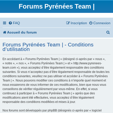
Forums Pyrénées Team |
FAQ
Inscription
Connexion
R
Accueil du forum
e
Forums Pyrénées Team | - Conditions
c
d’utilisation
h
En accédant à « Forums Pyrénées Team | » (désigné ci-après par « nous »,
e
« notre », « nos », « Forums Pyrénées Team | » et « http://www.pyrenees-
team.com »), vous acceptez d’être légalement responsable des conditions
r
suivantes. Si vous n’acceptez pas d’être légalement responsable de toutes les
conditions suivantes, veuillez ne pas utiliser et accéder à « Forums Pyrénées
c
Team | ». Nous pouvons modifier ces conditions à n’importe quel moment et
nous essaierons de vous informer de ces modifications, bien que nous vous
h
conseillons de vérifier régulièrement par vous-même. En effet, si vous
continuez à participer à « Forums Pyrénées Team | » après que des
e
modifications aient été effectuées, vous acceptez d’être légalement
responsable des conditions modifiées et mises à jour.
r
Nos forums sont développés par phpBB (désignés ci-après par « logiciel