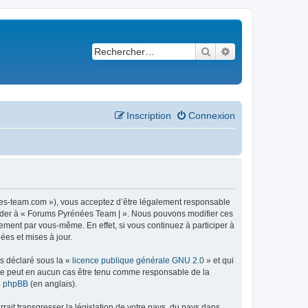
Rechercher
Recherche avancé
Inscription
Connexion
ees-team.com »), vous acceptez d’être légalement responsable
ccéder à « Forums Pyrénées Team | ». Nous pouvons modifier ces
ement par vous-même. En effet, si vous continuez à participer à
ées et mises à jour.
ns déclaré sous la «
licence publique générale GNU 2.0
» et qui
ed ne peut en aucun cas être tenu comme responsable de la
de phpBB
(en anglais).
ait transgresser la législation de votre pays, du pays dans