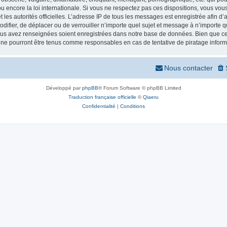
 encore la loi internationale. Si vous ne respectez pas ces dispositions, vous vou
 et les autorités officielles. L’adresse IP de tous les messages est enregistrée afin 
odifier, de déplacer ou de verrouiller n’importe quel sujet et message à n’importe
vous avez renseignées soient enregistrées dans notre base de données. Bien que ces
 ne pourront être tenus comme responsables en cas de tentative de piratage infor
Nous contacter
Développé par
phpBB
® Forum Software © phpBB Limited
Traduction française officielle
©
Qiaeru
Confidentialité
|
Conditions