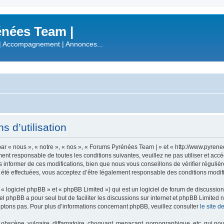
nées Team |
| Accompagnement | Annonces...
 d’utilisation
r « nous », « notre », « nos », « Forums Pyrénées Team | » et « http://www.pyren
ment responsable de toutes les conditions suivantes, veuillez ne pas utiliser et a
informer de ces modifications, bien que nous vous conseillons de vérifier régulièr
été effectuées, vous acceptez d’être légalement responsable des conditions modifi
 logiciel phpBB » et « phpBB Limited ») qui est un logiciel de forum de discussio
iel phpBB a pour seul but de faciliter les discussions sur internet et phpBB Limit
ptons pas. Pour plus d’informations concernant phpBB, veuillez consulter
le site 
obscène, vulgaire, diffamatoire, choquant, menaçant, pornographique, etc. qui pourr