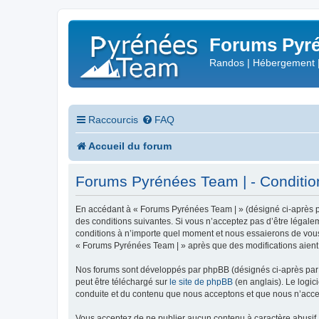
Forums Pyré
Randos | Hébergement 
Raccourcis
FAQ
Accueil du forum
Forums Pyrénées Team | - Conditions
En accédant à « Forums Pyrénées Team | » (désigné ci-après pa
des conditions suivantes. Si vous n’acceptez pas d’être légale
conditions à n’importe quel moment et nous essaierons de vous 
« Forums Pyrénées Team | » après que des modifications aient 
Nos forums sont développés par phpBB (désignés ci-après par «
peut être téléchargé sur
le site de phpBB
(en anglais). Le logic
conduite et du contenu que nous acceptons et que nous n’acce
Vous acceptez de ne publier aucun contenu à caractère abusif, 