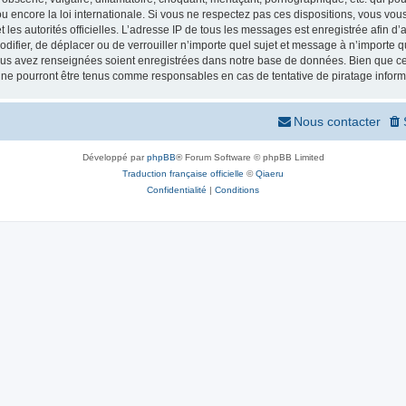
 encore la loi internationale. Si vous ne respectez pas ces dispositions, vous vou
 et les autorités officielles. L’adresse IP de tous les messages est enregistrée afin 
odifier, de déplacer ou de verrouiller n’importe quel sujet et message à n’importe
vous avez renseignées soient enregistrées dans notre base de données. Bien que ces
 ne pourront être tenus comme responsables en cas de tentative de piratage infor
Nous contacter
Développé par
phpBB
® Forum Software © phpBB Limited
Traduction française officielle
©
Qiaeru
Confidentialité
|
Conditions