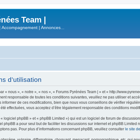
nées Team |
| Accompagnement | Annonces...
 d’utilisation
r « nous », « notre », « nos », « Forums Pyrénées Team | » et « http://www.pyren
ment responsable de toutes les conditions suivantes, veuillez ne pas utiliser et a
informer de ces modifications, bien que nous vous conseillons de vérifier régulièr
été effectuées, vous acceptez d’être légalement responsable des conditions modifi
 logiciel phpBB » et « phpBB Limited ») qui est un logiciel de forum de discussio
iel phpBB a pour seul but de faciliter les discussions sur internet et phpBB Limit
ptons pas. Pour plus d’informations concernant phpBB, veuillez consulter
le site 
obscène, vulgaire, diffamatoire, choquant, menaçant, pornographique, etc. qui pourr