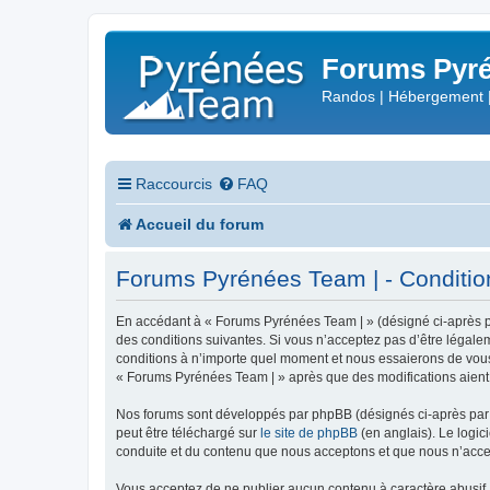
Forums Pyré
Randos | Hébergement 
Raccourcis
FAQ
Accueil du forum
Forums Pyrénées Team | - Conditions
En accédant à « Forums Pyrénées Team | » (désigné ci-après pa
des conditions suivantes. Si vous n’acceptez pas d’être légale
conditions à n’importe quel moment et nous essaierons de vous 
« Forums Pyrénées Team | » après que des modifications aient 
Nos forums sont développés par phpBB (désignés ci-après par «
peut être téléchargé sur
le site de phpBB
(en anglais). Le logic
conduite et du contenu que nous acceptons et que nous n’acce
Vous acceptez de ne publier aucun contenu à caractère abusif, 