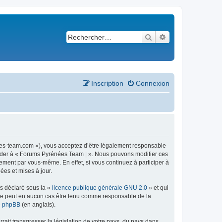
Rechercher
Recherche avancé
Inscription
Connexion
ees-team.com »), vous acceptez d’être légalement responsable
ccéder à « Forums Pyrénées Team | ». Nous pouvons modifier ces
ement par vous-même. En effet, si vous continuez à participer à
ées et mises à jour.
ns déclaré sous la «
licence publique générale GNU 2.0
» et qui
ed ne peut en aucun cas être tenu comme responsable de la
de phpBB
(en anglais).
ait transgresser la législation de votre pays, du pays dans