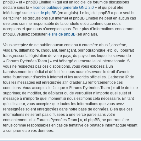
phpBB » et « phpBB Limited ») qui est un logiciel de forum de discussions
déclaré sous la «
licence publique générale GNU 2.0
» et qui peut être
téléchargé sur
le site de phpBB
(en anglais). Le logiciel phpBB a pour seul but
de faciliter les discussions sur internet et phpBB Limited ne peut en aucun cas
être tenu comme responsable de la conduite et du contenu que nous
acceptons et que nous n’acceptons pas. Pour plus d’informations concernant
phpBB, veuillez consulter
le site de phpBB
(en anglais).
Vous acceptez de ne publier aucun contenu à caractère abusif, obscène,
vulgaire, diffamatoire, choquant, menaçant, pornographique, etc. qui pourrait
transgresser la législation de votre pays, du pays dans lequel le serveur de
« Forums Pyrénées Team | » est hébergé ou encore la loi internationale. Si
vous ne respectez pas ces dispositions, vous vous exposez à un
bannissement immédiat et définitif et nous nous réservons le droit d’avertir
votre fournisseur d’accès à internet et les autorités officielles. L’adresse IP de
tous les messages est enregistrée afin d’aider au renforcement de ces
conditions. Vous acceptez le fait que « Forums Pyrénées Team | » ait le droit de
supprimer, de modifier, de déplacer ou de verrouiller n’importe quel sujet et
message à n’importe quel moment si nous estimons cela nécessaire. En tant
qu’utilisateur, vous acceptez que toutes les informations que vous avez
renseignées soient enregistrées dans notre base de données. Bien que ces
informations ne seront pas diffusées à une tierce partie sans votre
consentement, ni « Forums Pyrénées Team | », ni phpBB, ne pourront être
tenus comme responsables en cas de tentative de piratage informatique visant
à compromettre vos données.