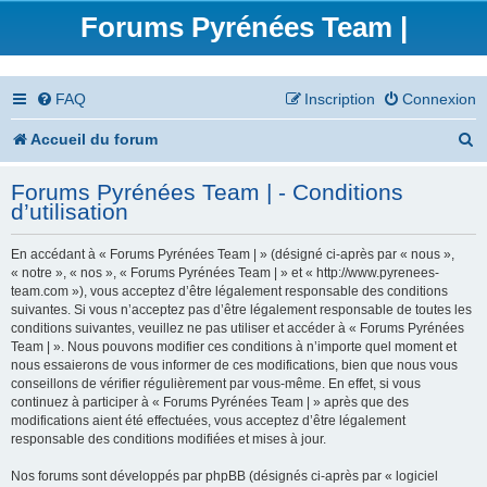
Forums Pyrénées Team |
FAQ
Inscription
Connexion
R
Accueil du forum
e
Forums Pyrénées Team | - Conditions
c
d’utilisation
h
En accédant à « Forums Pyrénées Team | » (désigné ci-après par « nous »,
e
« notre », « nos », « Forums Pyrénées Team | » et « http://www.pyrenees-
team.com »), vous acceptez d’être légalement responsable des conditions
r
suivantes. Si vous n’acceptez pas d’être légalement responsable de toutes les
conditions suivantes, veuillez ne pas utiliser et accéder à « Forums Pyrénées
c
Team | ». Nous pouvons modifier ces conditions à n’importe quel moment et
nous essaierons de vous informer de ces modifications, bien que nous vous
h
conseillons de vérifier régulièrement par vous-même. En effet, si vous
continuez à participer à « Forums Pyrénées Team | » après que des
e
modifications aient été effectuées, vous acceptez d’être légalement
responsable des conditions modifiées et mises à jour.
r
Nos forums sont développés par phpBB (désignés ci-après par « logiciel