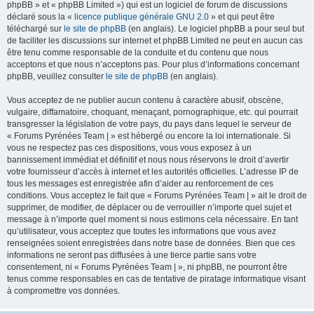
phpBB » et « phpBB Limited ») qui est un logiciel de forum de discussions
déclaré sous la «
licence publique générale GNU 2.0
» et qui peut être
téléchargé sur
le site de phpBB
(en anglais). Le logiciel phpBB a pour seul but
de faciliter les discussions sur internet et phpBB Limited ne peut en aucun cas
être tenu comme responsable de la conduite et du contenu que nous
acceptons et que nous n’acceptons pas. Pour plus d’informations concernant
phpBB, veuillez consulter
le site de phpBB
(en anglais).
Vous acceptez de ne publier aucun contenu à caractère abusif, obscène,
vulgaire, diffamatoire, choquant, menaçant, pornographique, etc. qui pourrait
transgresser la législation de votre pays, du pays dans lequel le serveur de
« Forums Pyrénées Team | » est hébergé ou encore la loi internationale. Si
vous ne respectez pas ces dispositions, vous vous exposez à un
bannissement immédiat et définitif et nous nous réservons le droit d’avertir
votre fournisseur d’accès à internet et les autorités officielles. L’adresse IP de
tous les messages est enregistrée afin d’aider au renforcement de ces
conditions. Vous acceptez le fait que « Forums Pyrénées Team | » ait le droit de
supprimer, de modifier, de déplacer ou de verrouiller n’importe quel sujet et
message à n’importe quel moment si nous estimons cela nécessaire. En tant
qu’utilisateur, vous acceptez que toutes les informations que vous avez
renseignées soient enregistrées dans notre base de données. Bien que ces
informations ne seront pas diffusées à une tierce partie sans votre
consentement, ni « Forums Pyrénées Team | », ni phpBB, ne pourront être
tenus comme responsables en cas de tentative de piratage informatique visant
à compromettre vos données.