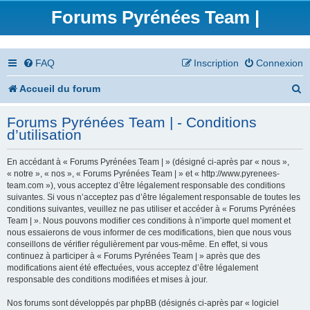
Forums Pyrénées Team |
FAQ
Inscription
Connexion
R
Accueil du forum
e
Forums Pyrénées Team | - Conditions
c
d’utilisation
h
En accédant à « Forums Pyrénées Team | » (désigné ci-après par « nous »,
e
« notre », « nos », « Forums Pyrénées Team | » et « http://www.pyrenees-
team.com »), vous acceptez d’être légalement responsable des conditions
r
suivantes. Si vous n’acceptez pas d’être légalement responsable de toutes les
conditions suivantes, veuillez ne pas utiliser et accéder à « Forums Pyrénées
c
Team | ». Nous pouvons modifier ces conditions à n’importe quel moment et
nous essaierons de vous informer de ces modifications, bien que nous vous
h
conseillons de vérifier régulièrement par vous-même. En effet, si vous
continuez à participer à « Forums Pyrénées Team | » après que des
e
modifications aient été effectuées, vous acceptez d’être légalement
responsable des conditions modifiées et mises à jour.
r
Nos forums sont développés par phpBB (désignés ci-après par « logiciel