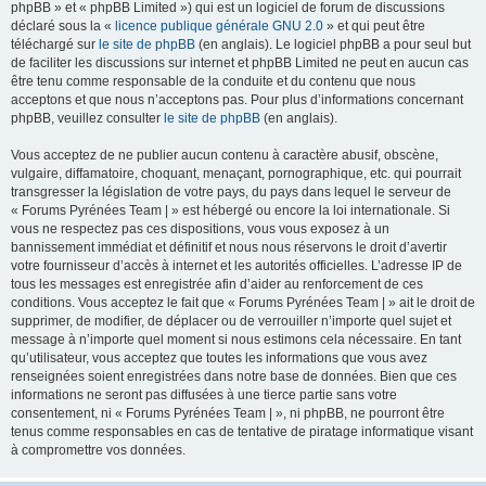
phpBB » et « phpBB Limited ») qui est un logiciel de forum de discussions
déclaré sous la «
licence publique générale GNU 2.0
» et qui peut être
téléchargé sur
le site de phpBB
(en anglais). Le logiciel phpBB a pour seul but
de faciliter les discussions sur internet et phpBB Limited ne peut en aucun cas
être tenu comme responsable de la conduite et du contenu que nous
acceptons et que nous n’acceptons pas. Pour plus d’informations concernant
phpBB, veuillez consulter
le site de phpBB
(en anglais).
Vous acceptez de ne publier aucun contenu à caractère abusif, obscène,
vulgaire, diffamatoire, choquant, menaçant, pornographique, etc. qui pourrait
transgresser la législation de votre pays, du pays dans lequel le serveur de
« Forums Pyrénées Team | » est hébergé ou encore la loi internationale. Si
vous ne respectez pas ces dispositions, vous vous exposez à un
bannissement immédiat et définitif et nous nous réservons le droit d’avertir
votre fournisseur d’accès à internet et les autorités officielles. L’adresse IP de
tous les messages est enregistrée afin d’aider au renforcement de ces
conditions. Vous acceptez le fait que « Forums Pyrénées Team | » ait le droit de
supprimer, de modifier, de déplacer ou de verrouiller n’importe quel sujet et
message à n’importe quel moment si nous estimons cela nécessaire. En tant
qu’utilisateur, vous acceptez que toutes les informations que vous avez
renseignées soient enregistrées dans notre base de données. Bien que ces
informations ne seront pas diffusées à une tierce partie sans votre
consentement, ni « Forums Pyrénées Team | », ni phpBB, ne pourront être
tenus comme responsables en cas de tentative de piratage informatique visant
à compromettre vos données.