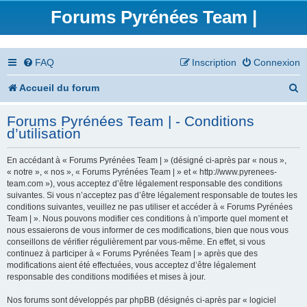
Forums Pyrénées Team |
FAQ
Inscription
Connexion
R
Accueil du forum
e
Forums Pyrénées Team | - Conditions
c
d’utilisation
h
En accédant à « Forums Pyrénées Team | » (désigné ci-après par « nous »,
e
« notre », « nos », « Forums Pyrénées Team | » et « http://www.pyrenees-
team.com »), vous acceptez d’être légalement responsable des conditions
r
suivantes. Si vous n’acceptez pas d’être légalement responsable de toutes les
conditions suivantes, veuillez ne pas utiliser et accéder à « Forums Pyrénées
c
Team | ». Nous pouvons modifier ces conditions à n’importe quel moment et
nous essaierons de vous informer de ces modifications, bien que nous vous
h
conseillons de vérifier régulièrement par vous-même. En effet, si vous
continuez à participer à « Forums Pyrénées Team | » après que des
e
modifications aient été effectuées, vous acceptez d’être légalement
responsable des conditions modifiées et mises à jour.
r
Nos forums sont développés par phpBB (désignés ci-après par « logiciel