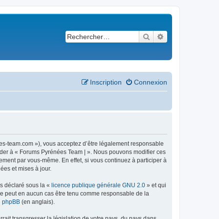
Rechercher
Recherche avancé
Inscription
Connexion
ees-team.com »), vous acceptez d’être légalement responsable
ccéder à « Forums Pyrénées Team | ». Nous pouvons modifier ces
ement par vous-même. En effet, si vous continuez à participer à
ées et mises à jour.
ns déclaré sous la «
licence publique générale GNU 2.0
» et qui
ed ne peut en aucun cas être tenu comme responsable de la
de phpBB
(en anglais).
ait transgresser la législation de votre pays, du pays dans