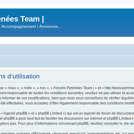
nées Team |
| Accompagnement | Annonces...
 d’utilisation
r « nous », « notre », « nos », « Forums Pyrénées Team | » et « http://www.pyren
ment responsable de toutes les conditions suivantes, veuillez ne pas utiliser et a
informer de ces modifications, bien que nous vous conseillons de vérifier régulièr
été effectuées, vous acceptez d’être légalement responsable des conditions modifi
 logiciel phpBB » et « phpBB Limited ») qui est un logiciel de forum de discussio
iel phpBB a pour seul but de faciliter les discussions sur internet et phpBB Limit
ptons pas. Pour plus d’informations concernant phpBB, veuillez consulter
le site 
obscène, vulgaire, diffamatoire, choquant, menaçant, pornographique, etc. qui pourr