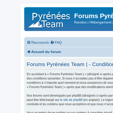
Forums Pyré
Randos | Hébergement 
Raccourcis
FAQ
Accueil du forum
Forums Pyrénées Team | - Conditions
En accédant à « Forums Pyrénées Team | » (désigné ci-après pa
des conditions suivantes. Si vous n’acceptez pas d’être légale
conditions à n’importe quel moment et nous essaierons de vous 
« Forums Pyrénées Team | » après que des modifications aient 
Nos forums sont développés par phpBB (désignés ci-après par «
peut être téléchargé sur
le site de phpBB
(en anglais). Le logic
conduite et du contenu que nous acceptons et que nous n’acce
Vous acceptez de ne publier aucun contenu à caractère abusif, 