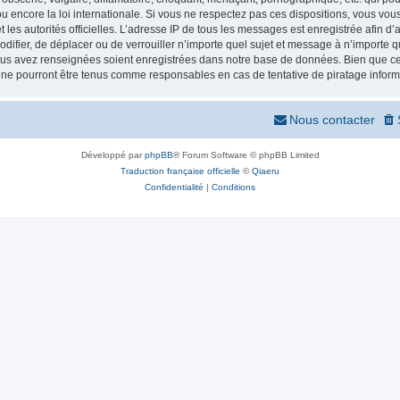
 encore la loi internationale. Si vous ne respectez pas ces dispositions, vous vou
 et les autorités officielles. L’adresse IP de tous les messages est enregistrée afin 
odifier, de déplacer ou de verrouiller n’importe quel sujet et message à n’importe
vous avez renseignées soient enregistrées dans notre base de données. Bien que ces
 ne pourront être tenus comme responsables en cas de tentative de piratage infor
Nous contacter
Développé par
phpBB
® Forum Software © phpBB Limited
Traduction française officielle
©
Qiaeru
Confidentialité
|
Conditions