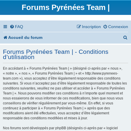
Forums Pyrénées Team |
FAQ
Inscription
Connexion
R
Accueil du forum
e
Forums Pyrénées Team | - Conditions
c
d’utilisation
h
En accédant à « Forums Pyrénées Team | » (désigné ci-après par « nous »,
e
« notre », « nos », « Forums Pyrénées Team | » et « http://www.pyrenees-
team.com »), vous acceptez d’être légalement responsable des conditions
r
suivantes. Si vous n’acceptez pas d’être légalement responsable de toutes les
conditions suivantes, veuillez ne pas utiliser et accéder à « Forums Pyrénées
c
Team | ». Nous pouvons modifier ces conditions à n’importe quel moment et
nous essaierons de vous informer de ces modifications, bien que nous vous
h
conseillons de vérifier régulièrement par vous-même. En effet, si vous
continuez à participer à « Forums Pyrénées Team | » après que des
e
modifications aient été effectuées, vous acceptez d’être légalement
responsable des conditions modifiées et mises à jour.
r
Nos forums sont développés par phpBB (désignés ci-après par « logiciel