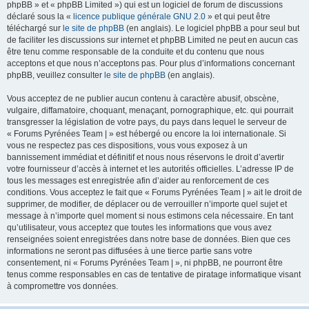
phpBB » et « phpBB Limited ») qui est un logiciel de forum de discussions
déclaré sous la «
licence publique générale GNU 2.0
» et qui peut être
téléchargé sur
le site de phpBB
(en anglais). Le logiciel phpBB a pour seul but
de faciliter les discussions sur internet et phpBB Limited ne peut en aucun cas
être tenu comme responsable de la conduite et du contenu que nous
acceptons et que nous n’acceptons pas. Pour plus d’informations concernant
phpBB, veuillez consulter
le site de phpBB
(en anglais).
Vous acceptez de ne publier aucun contenu à caractère abusif, obscène,
vulgaire, diffamatoire, choquant, menaçant, pornographique, etc. qui pourrait
transgresser la législation de votre pays, du pays dans lequel le serveur de
« Forums Pyrénées Team | » est hébergé ou encore la loi internationale. Si
vous ne respectez pas ces dispositions, vous vous exposez à un
bannissement immédiat et définitif et nous nous réservons le droit d’avertir
votre fournisseur d’accès à internet et les autorités officielles. L’adresse IP de
tous les messages est enregistrée afin d’aider au renforcement de ces
conditions. Vous acceptez le fait que « Forums Pyrénées Team | » ait le droit de
supprimer, de modifier, de déplacer ou de verrouiller n’importe quel sujet et
message à n’importe quel moment si nous estimons cela nécessaire. En tant
qu’utilisateur, vous acceptez que toutes les informations que vous avez
renseignées soient enregistrées dans notre base de données. Bien que ces
informations ne seront pas diffusées à une tierce partie sans votre
consentement, ni « Forums Pyrénées Team | », ni phpBB, ne pourront être
tenus comme responsables en cas de tentative de piratage informatique visant
à compromettre vos données.