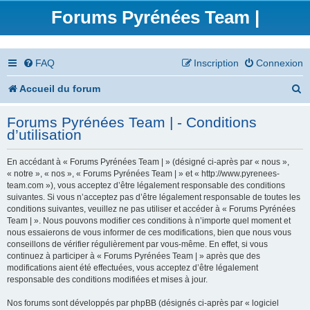
Forums Pyrénées Team |
FAQ
Inscription
Connexion
R
Accueil du forum
e
Forums Pyrénées Team | - Conditions
c
d’utilisation
h
En accédant à « Forums Pyrénées Team | » (désigné ci-après par « nous »,
e
« notre », « nos », « Forums Pyrénées Team | » et « http://www.pyrenees-
team.com »), vous acceptez d’être légalement responsable des conditions
r
suivantes. Si vous n’acceptez pas d’être légalement responsable de toutes les
conditions suivantes, veuillez ne pas utiliser et accéder à « Forums Pyrénées
c
Team | ». Nous pouvons modifier ces conditions à n’importe quel moment et
nous essaierons de vous informer de ces modifications, bien que nous vous
h
conseillons de vérifier régulièrement par vous-même. En effet, si vous
continuez à participer à « Forums Pyrénées Team | » après que des
e
modifications aient été effectuées, vous acceptez d’être légalement
responsable des conditions modifiées et mises à jour.
r
Nos forums sont développés par phpBB (désignés ci-après par « logiciel