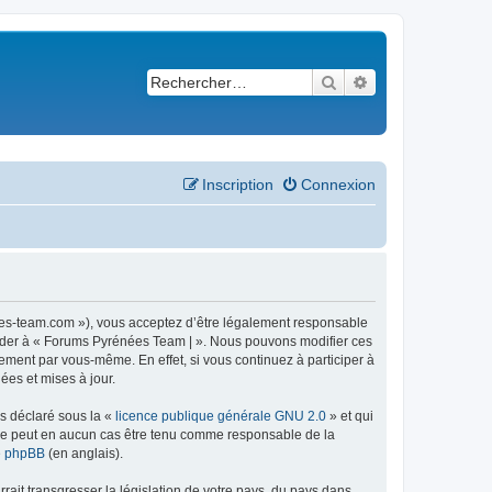
Rechercher
Recherche avancé
Inscription
Connexion
ees-team.com »), vous acceptez d’être légalement responsable
ccéder à « Forums Pyrénées Team | ». Nous pouvons modifier ces
ement par vous-même. En effet, si vous continuez à participer à
ées et mises à jour.
ns déclaré sous la «
licence publique générale GNU 2.0
» et qui
ed ne peut en aucun cas être tenu comme responsable de la
de phpBB
(en anglais).
ait transgresser la législation de votre pays, du pays dans