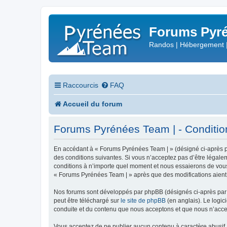
Forums Pyré
Randos | Hébergement 
Raccourcis
FAQ
Accueil du forum
Forums Pyrénées Team | - Conditions
En accédant à « Forums Pyrénées Team | » (désigné ci-après pa
des conditions suivantes. Si vous n’acceptez pas d’être légale
conditions à n’importe quel moment et nous essaierons de vous 
« Forums Pyrénées Team | » après que des modifications aient 
Nos forums sont développés par phpBB (désignés ci-après par «
peut être téléchargé sur
le site de phpBB
(en anglais). Le logic
conduite et du contenu que nous acceptons et que nous n’acce
Vous acceptez de ne publier aucun contenu à caractère abusif, 