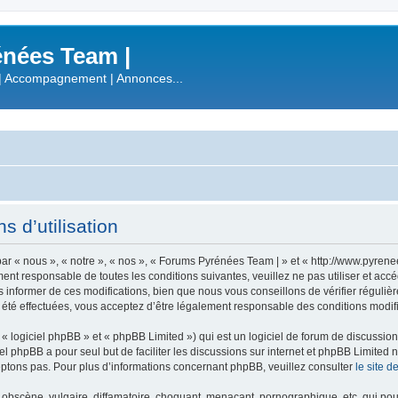
nées Team |
| Accompagnement | Annonces...
 d’utilisation
r « nous », « notre », « nos », « Forums Pyrénées Team | » et « http://www.pyren
ment responsable de toutes les conditions suivantes, veuillez ne pas utiliser et a
informer de ces modifications, bien que nous vous conseillons de vérifier régulièr
été effectuées, vous acceptez d’être légalement responsable des conditions modifi
 logiciel phpBB » et « phpBB Limited ») qui est un logiciel de forum de discussio
iel phpBB a pour seul but de faciliter les discussions sur internet et phpBB Limit
ptons pas. Pour plus d’informations concernant phpBB, veuillez consulter
le site 
obscène, vulgaire, diffamatoire, choquant, menaçant, pornographique, etc. qui pourr