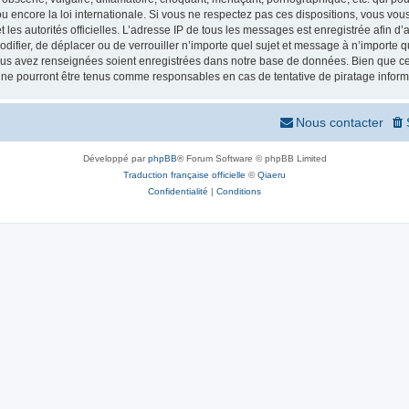
 encore la loi internationale. Si vous ne respectez pas ces dispositions, vous vou
 et les autorités officielles. L’adresse IP de tous les messages est enregistrée afin 
odifier, de déplacer ou de verrouiller n’importe quel sujet et message à n’importe
vous avez renseignées soient enregistrées dans notre base de données. Bien que ces
 ne pourront être tenus comme responsables en cas de tentative de piratage infor
Nous contacter
Développé par
phpBB
® Forum Software © phpBB Limited
Traduction française officielle
©
Qiaeru
Confidentialité
|
Conditions