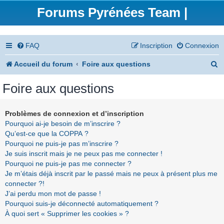
Forums Pyrénées Team |
FAQ
Inscription
Connexion
R
Accueil du forum
Foire aux questions
e
Foire aux questions
c
h
Problèmes de connexion et d’inscription
Pourquoi ai-je besoin de m’inscrire ?
e
Qu’est-ce que la COPPA ?
r
Pourquoi ne puis-je pas m’inscrire ?
Je suis inscrit mais je ne peux pas me connecter !
c
Pourquoi ne puis-je pas me connecter ?
h
Je m’étais déjà inscrit par le passé mais ne peux à présent plus me
connecter ?!
e
J’ai perdu mon mot de passe !
r
Pourquoi suis-je déconnecté automatiquement ?
À quoi sert « Supprimer les cookies » ?